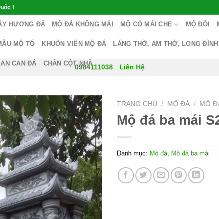
uốc !
ÂY HƯƠNG ĐÁ
MỘ ĐÁ KHÔNG MÁI
MỘ CÓ MÁI CHE
MỘ ĐÔI
MẪU MỘ TỔ
KHUÔN VIÊN MỘ ĐÁ
LĂNG THỜ, AM THỜ, LONG ĐÌNH
LAN CAN ĐÁ
CHÂN CỘT NHÀ
0984111038
-
Liên Hệ
TRANG CHỦ
/
MỘ ĐÁ
/
MỘ Đ
Mộ đá ba mái S
Danh mục:
Mộ đá
,
Mộ đá ba mái