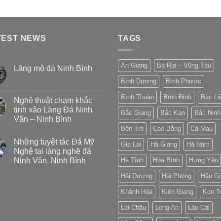
TEST NEWS
TAGS
An Giang
Bà Rịa – Vũng Tàu
Lăng mộ đá Ninh Bình
Bình Dương
Bình Phước
Bình Thuận
Bình Định
Bạc Li
Nghệ thuật chạm khắc
tinh xảo Làng Đá Ninh
Bắc Giang
Bắc Kạn
Bắc Ninh
Vân – Ninh Bình
Bến Tre
Cao Bằng
Cà Mau
Những tuyệt tác Đá Mỹ
Gia Lai
Hà Giang
Hà Nam
Nghệ tại làng nghề đá
Ninh Vân, Ninh Bình
Hà Tĩnh
Hòa Bình
Hưng Yên
Hải Dương
Hải Phòng
Hậu Gi
Khánh Hòa
Kiên Giang
Kon 
Lai Châu
Long An
Lào Cai