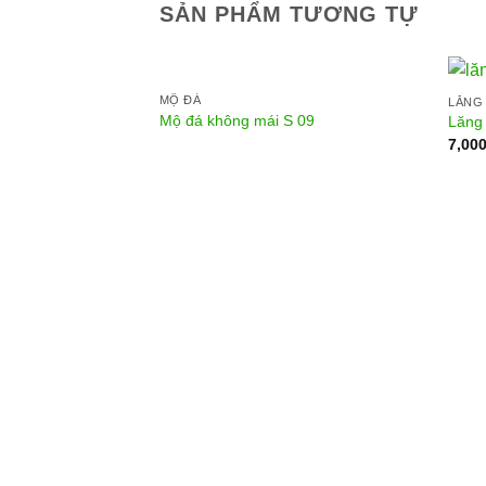
SẢN PHẨM TƯƠNG TỰ
MỘ ĐÁ
LĂNG
Mộ đá không mái S 09
Lăng
7,00
iáo hai mái S01