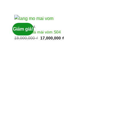
LĂNG MỘ ĐÁ
Giảm giá!
Lăng mộ đá mái vòm S04
18,000,000
₫
17,000,000
₫