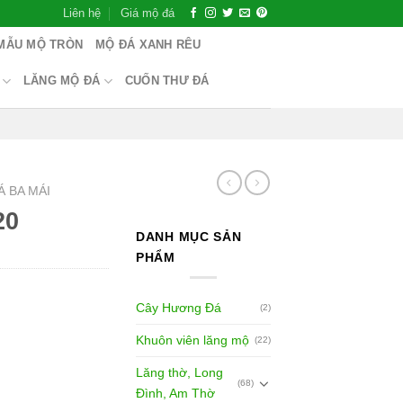
Liên hệ
Giá mộ đá
MẪU MỘ TRÒN
MỘ ĐÁ XANH RÊU
LĂNG MỘ ĐÁ
CUỐN THƯ ĐÁ
Á BA MÁI
20
DANH MỤC SẢN
PHẨM
Cây Hương Đá
(2)
Khuôn viên lăng mộ
(22)
Lăng thờ, Long
(68)
Đình, Am Thờ