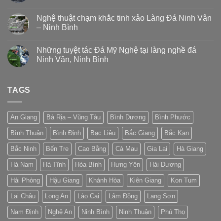
Nghệ thuật chạm khắc tinh xảo Làng Đá Ninh Vân
– Ninh Bình
Những tuyệt tác Đá Mỹ Nghệ tại làng nghề đá
Ninh Vân, Ninh Bình
TAGS
An Giang
Bà Rịa – Vũng Tàu
Bình Dương
Bình Phước
Bình Thuận
Bình Định
Bạc Liêu
Bắc Giang
Bắc Kạn
Bắc Ninh
Bến Tre
Cao Bằng
Cà Mau
Gia Lai
Hà Giang
Hà Nam
Hà Tĩnh
Hòa Bình
Hưng Yên
Hải Dương
Hải Phòng
Hậu Giang
Khánh Hòa
Kiên Giang
Kon Tum
Lai Châu
Long An
Lào Cai
Lâm Đồng
Lạng Sơn
Nam Định
Nghệ An
Ninh Bình
Ninh Thuận
Phú Thọ