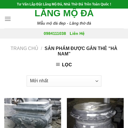
Skip
Tư Vấn Lắp Đặt Lăng Mộ Đá, Nhà Thờ Đá Trên Toàn Quốc !
to
LĂNG MỘ ĐÁ
content
Mẫu mộ đá đẹp - Lăng thờ đá
0984111038
-
Liên Hệ
TRANG CHỦ
/
SẢN PHẨM ĐƯỢC GẮN THẺ “HÀ
NAM”
LỌC