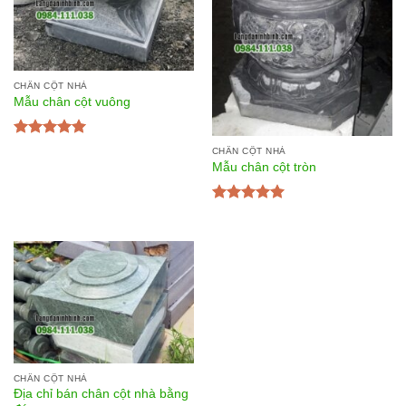
CHÂN CỘT NHÀ
Mẫu chân cột vuông
Được xếp
CHÂN CỘT NHÀ
hạng
5.00
5
Mẫu chân cột tròn
sao
Được xếp
hạng
5.00
5
sao
CHÂN CỘT NHÀ
Địa chỉ bán chân cột nhà bằng