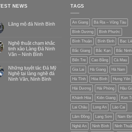
TEST NEWS
TAGS
An Giang
Bà Rịa – Vũng Tàu
Lăng mộ đá Ninh Bình
Bình Dương
Bình Phước
Bình Thuận
Bình Định
Bạc Li
Nghệ thuật chạm khắc
tinh xảo Làng Đá Ninh
Bắc Giang
Bắc Kạn
Bắc Ninh
Vân – Ninh Bình
Bến Tre
Cao Bằng
Cà Mau
Những tuyệt tác Đá Mỹ
Gia Lai
Hà Giang
Hà Nam
Nghệ tại làng nghề đá
Ninh Vân, Ninh Bình
Hà Tĩnh
Hòa Bình
Hưng Yên
Hải Dương
Hải Phòng
Hậu Gi
Khánh Hòa
Kiên Giang
Kon 
Lai Châu
Long An
Lào Cai
Lâm Đồng
Lạng Sơn
Nam Đị
Nghệ An
Ninh Bình
Ninh Thu