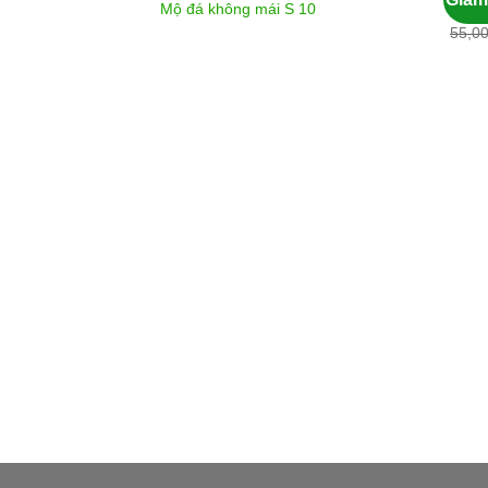
Mộ đá không mái S 10
Lăng 
55,0
ái S03
000,000
₫