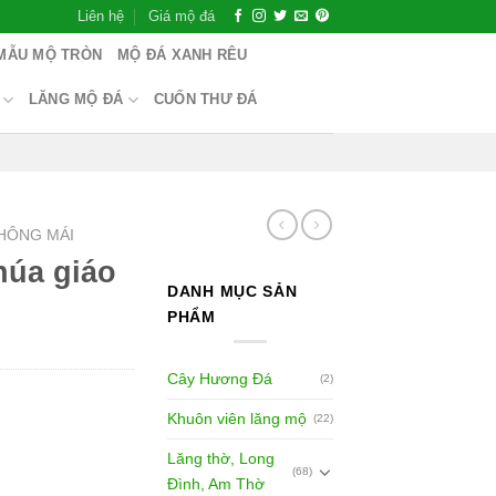
Liên hệ
Giá mộ đá
MẪU MỘ TRÒN
MỘ ĐÁ XANH RÊU
LĂNG MỘ ĐÁ
CUỐN THƯ ĐÁ
HÔNG MÁI
húa giáo
DANH MỤC SẢN
PHẨM
Cây Hương Đá
(2)
Khuôn viên lăng mộ
(22)
Lăng thờ, Long
(68)
Đình, Am Thờ