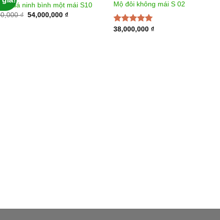
Mộ đôi không mái S 02
mộ đá ninh bình một mái S10
00,000
₫
54,000,000
₫
38,000,000
₫
Được xếp
hạng
5.00
5
sao