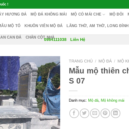
uốc !
ÂY HƯƠNG ĐÁ
MỘ ĐÁ KHÔNG MÁI
MỘ CÓ MÁI CHE
MỘ ĐÔI
MẪU MỘ TỔ
KHUÔN VIÊN MỘ ĐÁ
LĂNG THỜ, AM THỜ, LONG ĐÌNH
LAN CAN ĐÁ
CHÂN CỘT NHÀ
0984111038
-
Liên Hệ
TRANG CHỦ
/
MỘ ĐÁ
/
MỘ K
Mẫu mộ thiên c
S 07
Danh mục:
Mộ đá
,
Mộ không mái