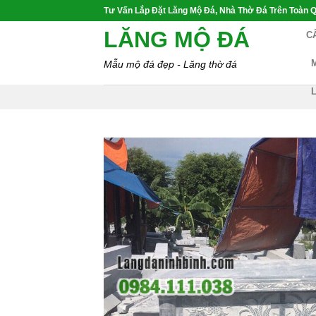
Skip
Tư Vấn Lắp Đặt Lăng Mộ Đá, Nhà Thờ Đá Trên Toàn Q
to
LĂNG MỘ ĐÁ
C
content
Mẫu mộ đá đẹp - Lăng thờ đá