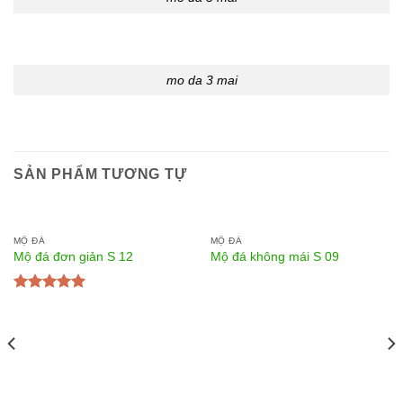
mo da 3 mai
SẢN PHẨM TƯƠNG TỰ
MỘ ĐÁ
MỘ ĐÁ
Mộ đá đơn giản S 12
Mộ đá không mái S 09
Được xếp
hạng
5.00
5
sao