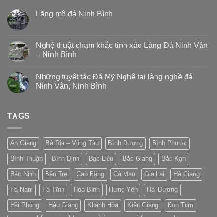
Lăng mộ đá Ninh Bình
Nghệ thuật chạm khắc tinh xảo Làng Đá Ninh Vân
– Ninh Bình
Những tuyệt tác Đá Mỹ Nghệ tại làng nghề đá
Ninh Vân, Ninh Bình
TAGS
An Giang
Bà Rịa – Vũng Tàu
Bình Dương
Bình Phước
Bình Thuận
Bình Định
Bạc Liêu
Bắc Giang
Bắc Kạn
Bắc Ninh
Bến Tre
Cao Bằng
Cà Mau
Gia Lai
Hà Giang
Hà Nam
Hà Tĩnh
Hòa Bình
Hưng Yên
Hải Dương
Hải Phòng
Hậu Giang
Khánh Hòa
Kiên Giang
Kon Tum