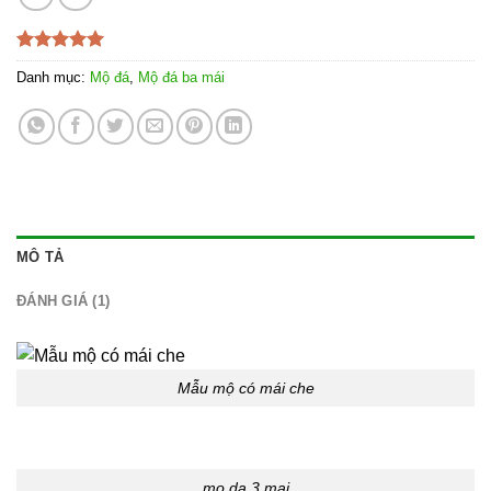
5.00
1
trên 5
Danh mục:
Mộ đá
,
Mộ đá ba mái
dựa trên
đánh giá
MÔ TẢ
ĐÁNH GIÁ (1)
Mẫu mộ có mái che
mo da 3 mai