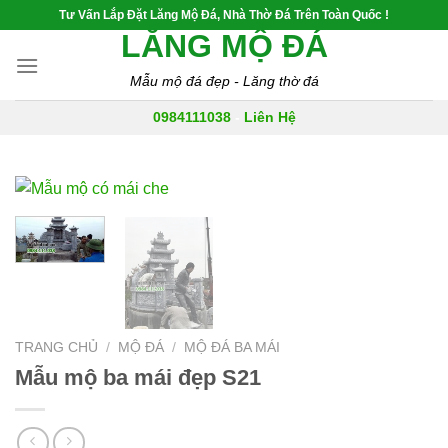
Skip
Tư Vấn Lắp Đặt Lăng Mộ Đá, Nhà Thờ Đá Trên Toàn Quốc !
to
LĂNG MỘ ĐÁ
content
Mẫu mộ đá đẹp - Lăng thờ đá
0984111038
-
Liên Hệ
TRANG CHỦ
/
MỘ ĐÁ
/
MỘ ĐÁ BA MÁI
Mẫu mộ ba mái đẹp S21