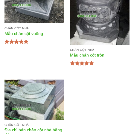
CHÂN CỘT NHÀ
Mẫu chân cột vuông
Được xếp
CHÂN CỘT NHÀ
hạng
5.00
5
Mẫu chân cột tròn
sao
Được xếp
hạng
5.00
5
sao
CHÂN CỘT NHÀ
Địa chỉ bán chân cột nhà bằng