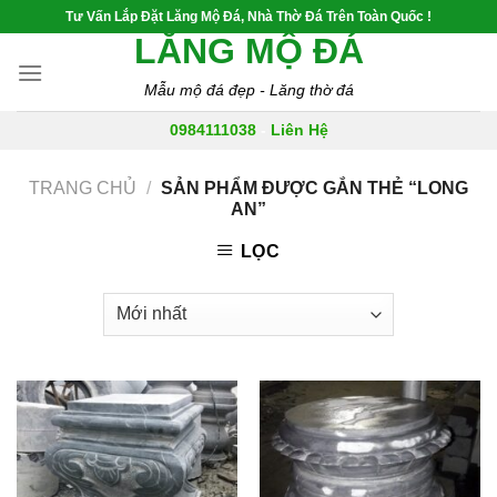
Skip
Tư Vấn Lắp Đặt Lăng Mộ Đá, Nhà Thờ Đá Trên Toàn Quốc !
to
LĂNG MỘ ĐÁ
content
Mẫu mộ đá đẹp - Lăng thờ đá
0984111038
-
Liên Hệ
TRANG CHỦ
/
SẢN PHẨM ĐƯỢC GẮN THẺ “LONG
AN”
LỌC