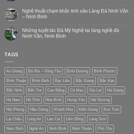
Nghệ thuật chạm khắc tinh xảo Làng Đá Ninh Vân
– Ninh Bình
Những tuyệt tác Đá Mỹ Nghệ tại làng nghề đá
Ninh Vân, Ninh Bình
TAGS
An Giang
Bà Rịa – Vũng Tàu
Bình Dương
Bình Phước
Bình Thuận
Bình Định
Bạc Liêu
Bắc Giang
Bắc Kạn
Bắc Ninh
Bến Tre
Cao Bằng
Cà Mau
Gia Lai
Hà Giang
Hà Nam
Hà Tĩnh
Hòa Bình
Hưng Yên
Hải Dương
Hải Phòng
Hậu Giang
Khánh Hòa
Kiên Giang
Kon Tum
Lai Châu
Long An
Lào Cai
Lâm Đồng
Lạng Sơn
Nam Định
Nghệ An
Ninh Bình
Ninh Thuận
Phú Thọ