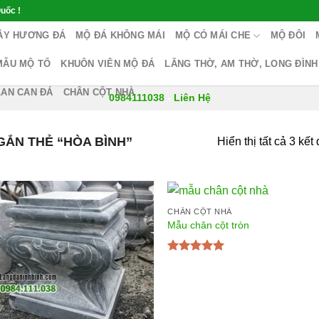
uốc !
ÂY HƯƠNG ĐÁ
MỘ ĐÁ KHÔNG MÁI
MỘ CÓ MÁI CHE
MỘ ĐÔI
MẪU MỘ TỔ
KHUÔN VIÊN MỘ ĐÁ
LĂNG THỜ, AM THỜ, LONG ĐÌNH
LAN CAN ĐÁ
CHÂN CỘT NHÀ
0984111038
-
Liên Hệ
ẮN THẺ “HÒA BÌNH”
Hiển thị tất cả 3 kết
CHÂN CỘT NHÀ
Mẫu chân cột tròn
Được xếp
hạng
5.00
5
sao