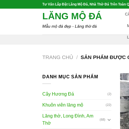
Skip
Tư Vấn Lắp Đặt Lăng Mộ Đá, Nhà Thờ Đá Trên Toàn Q
to
LĂNG MỘ ĐÁ
C
content
Mẫu mộ đá đẹp - Lăng thờ đá
TRANG CHỦ
/
SẢN PHẨM ĐƯỢC G
DANH MỤC SẢN PHẨM
Cây Hương Đá
(2)
Khuôn viên lăng mộ
(22)
Lăng thờ, Long Đình, Am
(68)
Thờ