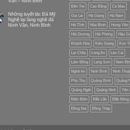
Vân – Ninh Bình
Bến Tre
Cao Bằng
Cà Mau
Những tuyệt tác Đá Mỹ
Gia Lai
Hà Giang
Hà Nam
Nghệ tại làng nghề đá
Ninh Vân, Ninh Bình
Hà Tĩnh
Hòa Bình
Hưng Yên
Hải Dương
Hải Phòng
Hậu Gi
Khánh Hòa
Kiên Giang
Kon 
Lai Châu
Long An
Lào Cai
Lâm Đồng
Lạng Sơn
Nam Đị
Nghệ An
Ninh Bình
Ninh Thu
Phú Thọ
Quảng Bình
Quảng 
Quảng Ngãi
Quảng Ninh
Yên 
Điện Biên
Đắk Lắk
Đắk Nông
Đồng Nai
Đồng Tháp