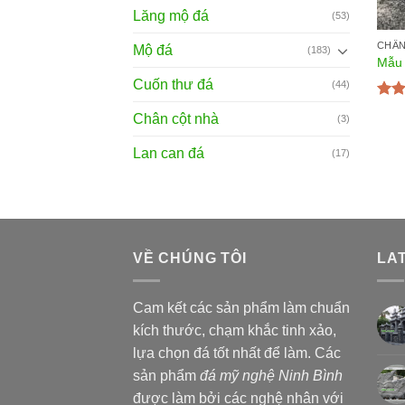
Lăng mộ đá
(53)
CHÂN
Mộ đá
(183)
Mẫu 
Cuốn thư đá
(44)
Đượ
Chân cột nhà
(3)
hạn
sao
Lan can đá
(17)
VỀ CHÚNG TÔI
LA
Cam kết các sản phẩm làm chuẩn
kích thước, chạm khắc tinh xảo,
lựa chọn đá tốt nhất để làm. Các
sản phẩm
đá mỹ nghệ Ninh Bình
được làm bởi các nghệ nhân với