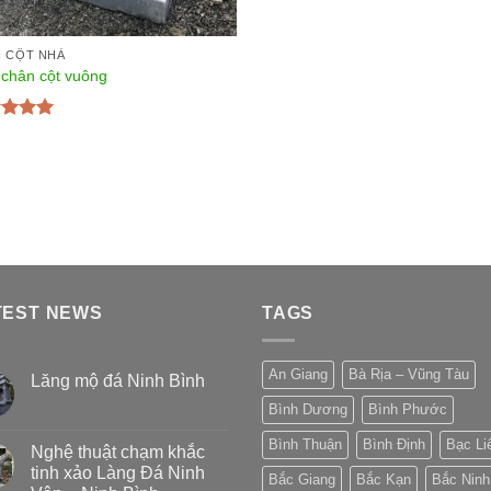
 CỘT NHÀ
chân cột vuông
c xếp
g
5.00
5
TEST NEWS
TAGS
An Giang
Bà Rịa – Vũng Tàu
Lăng mộ đá Ninh Bình
Bình Dương
Bình Phước
Bình Thuận
Bình Định
Bạc Li
Nghệ thuật chạm khắc
tinh xảo Làng Đá Ninh
Bắc Giang
Bắc Kạn
Bắc Ninh