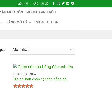
Liên hệ
Giá mộ đá
MẪU MỘ TRÒN
MỘ ĐÁ XANH RÊU
LĂNG MỘ ĐÁ
CUỐN THƯ ĐÁ
 quả
CHÂN CỘT NHÀ
Địa chỉ bán chân cột nhà bằng đá
Được xếp
hạng
5.00
5
sao