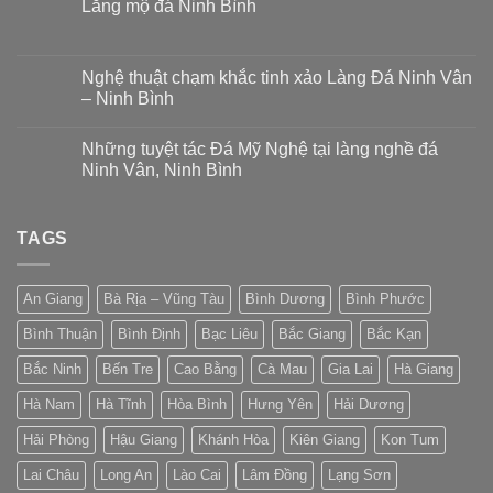
Lăng mộ đá Ninh Bình
Nghệ thuật chạm khắc tinh xảo Làng Đá Ninh Vân
– Ninh Bình
Những tuyệt tác Đá Mỹ Nghệ tại làng nghề đá
Ninh Vân, Ninh Bình
TAGS
An Giang
Bà Rịa – Vũng Tàu
Bình Dương
Bình Phước
Bình Thuận
Bình Định
Bạc Liêu
Bắc Giang
Bắc Kạn
Bắc Ninh
Bến Tre
Cao Bằng
Cà Mau
Gia Lai
Hà Giang
Hà Nam
Hà Tĩnh
Hòa Bình
Hưng Yên
Hải Dương
Hải Phòng
Hậu Giang
Khánh Hòa
Kiên Giang
Kon Tum
Lai Châu
Long An
Lào Cai
Lâm Đồng
Lạng Sơn