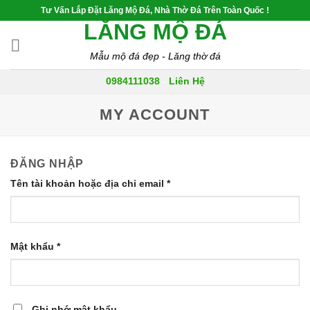
Skip
Tư Vấn Lắp Đặt Lăng Mộ Đá, Nhà Thờ Đá Trên Toàn Quốc !
to
LĂNG MỘ ĐÁ
content
Mẫu mộ đá đẹp - Lăng thờ đá
0984111038
-
Liên Hệ
MY ACCOUNT
ĐĂNG NHẬP
Tên tài khoản hoặc địa chỉ email
*
Mật khẩu
*
Ghi nhớ mật khẩu