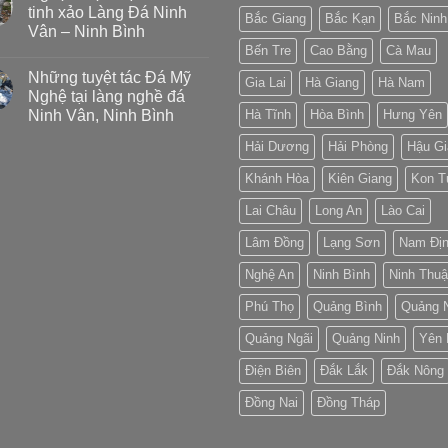
tinh xảo Làng Đá Ninh
Bắc Giang
Bắc Kạn
Bắc Ninh
Vân – Ninh Bình
Bến Tre
Cao Bằng
Cà Mau
Những tuyệt tác Đá Mỹ
Gia Lai
Hà Giang
Hà Nam
Nghệ tại làng nghề đá
Ninh Vân, Ninh Bình
Hà Tĩnh
Hòa Bình
Hưng Yên
Hải Dương
Hải Phòng
Hậu Gi
Khánh Hòa
Kiên Giang
Kon 
Lai Châu
Long An
Lào Cai
Lâm Đồng
Lạng Sơn
Nam Đị
Nghệ An
Ninh Bình
Ninh Thu
Phú Thọ
Quảng Bình
Quảng 
Quảng Ngãi
Quảng Ninh
Yên 
Điện Biên
Đắk Lắk
Đắk Nông
Đồng Nai
Đồng Tháp