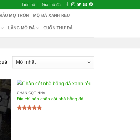
Liên hệ
Giá mộ đá
MẪU MỘ TRÒN
MỘ ĐÁ XANH RÊU
LĂNG MỘ ĐÁ
CUỐN THƯ ĐÁ
 quả
CHÂN CỘT NHÀ
Địa chỉ bán chân cột nhà bằng đá
Được xếp
hạng
5.00
5
sao