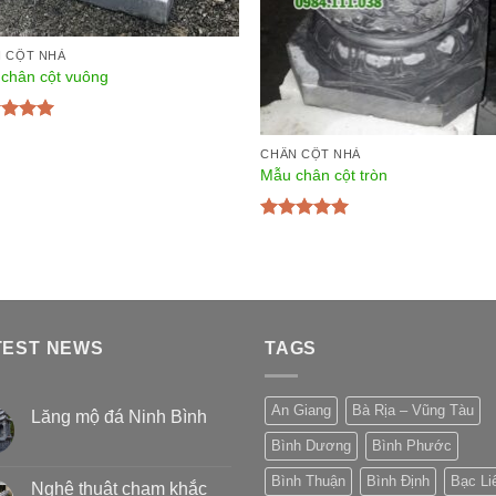
 CỘT NHÀ
chân cột vuông
c xếp
g
5.00
5
CHÂN CỘT NHÀ
Mẫu chân cột tròn
Được xếp
hạng
5.00
5
sao
TEST NEWS
TAGS
An Giang
Bà Rịa – Vũng Tàu
Lăng mộ đá Ninh Bình
Bình Dương
Bình Phước
Bình Thuận
Bình Định
Bạc Li
Nghệ thuật chạm khắc