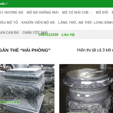
uốc !
ÂY HƯƠNG ĐÁ
MỘ ĐÁ KHÔNG MÁI
MỘ CÓ MÁI CHE
MỘ ĐÔI
MẪU MỘ TỔ
KHUÔN VIÊN MỘ ĐÁ
LĂNG THỜ, AM THỜ, LONG ĐÌNH
LAN CAN ĐÁ
CHÂN CỘT NHÀ
0984111038
-
Liên Hệ
ẮN THẺ “HẢI PHÒNG”
Hiển thị tất cả 3 kết