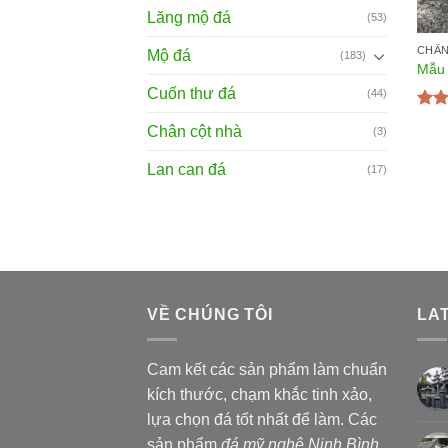
Lăng mộ đá
(53)
CHÂN
Mộ đá
(183)
Mẫu 
Cuốn thư đá
(44)
Đượ
Chân cột nhà
(3)
hạn
sao
Lan can đá
(17)
VỀ CHÚNG TÔI
LA
Cam kết các sản phẩm làm chuẩn
kích thước, chạm khắc tinh xảo,
lựa chọn đá tốt nhất để làm. Các
sản phẩm
đá mỹ nghệ Ninh Bình