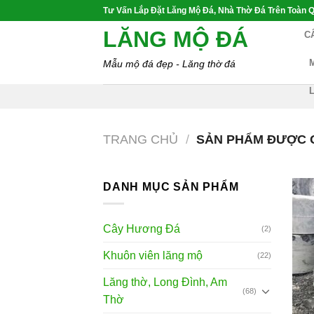
Skip
Tư Vấn Lắp Đặt Lăng Mộ Đá, Nhà Thờ Đá Trên Toàn Q
to
LĂNG MỘ ĐÁ
C
content
Mẫu mộ đá đẹp - Lăng thờ đá
TRANG CHỦ
/
SẢN PHẨM ĐƯỢC G
DANH MỤC SẢN PHẨM
Cây Hương Đá
(2)
Khuôn viên lăng mộ
(22)
Lăng thờ, Long Đình, Am
(68)
Thờ