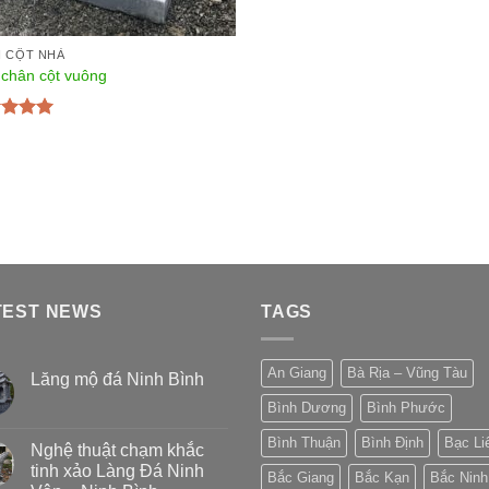
 CỘT NHÀ
chân cột vuông
c xếp
g
5.00
5
TEST NEWS
TAGS
An Giang
Bà Rịa – Vũng Tàu
Lăng mộ đá Ninh Bình
Bình Dương
Bình Phước
Bình Thuận
Bình Định
Bạc Li
Nghệ thuật chạm khắc
tinh xảo Làng Đá Ninh
Bắc Giang
Bắc Kạn
Bắc Ninh