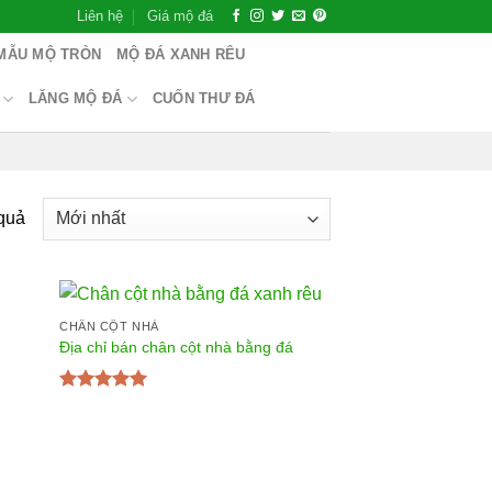
Liên hệ
Giá mộ đá
MẪU MỘ TRÒN
MỘ ĐÁ XANH RÊU
LĂNG MỘ ĐÁ
CUỐN THƯ ĐÁ
 quả
CHÂN CỘT NHÀ
Địa chỉ bán chân cột nhà bằng đá
Được xếp
hạng
5.00
5
sao