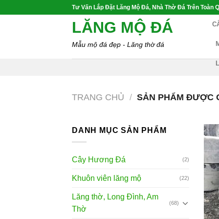
Skip
Tư Vấn Lắp Đặt Lăng Mộ Đá, Nhà Thờ Đá Trên Toàn Q
to
LĂNG MỘ ĐÁ
C
content
Mẫu mộ đá đẹp - Lăng thờ đá
TRANG CHỦ
/
SẢN PHẨM ĐƯỢC G
DANH MỤC SẢN PHẨM
Cây Hương Đá
(2)
Khuôn viên lăng mộ
(22)
Lăng thờ, Long Đình, Am
(68)
Thờ