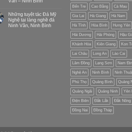
Vân – Ninh Bình
Bến Tre
Cao Bằng
Cà Mau
Những tuyệt tác Đá Mỹ
Gia Lai
Hà Giang
Hà Nam
Nghệ tại làng nghề đá
Ninh Vân, Ninh Bình
Hà Tĩnh
Hòa Bình
Hưng Yên
Hải Dương
Hải Phòng
Hậu Gi
Khánh Hòa
Kiên Giang
Kon 
Lai Châu
Long An
Lào Cai
Lâm Đồng
Lạng Sơn
Nam Đị
Nghệ An
Ninh Bình
Ninh Thu
Phú Thọ
Quảng Bình
Quảng 
Quảng Ngãi
Quảng Ninh
Yên 
Điện Biên
Đắk Lắk
Đắk Nông
Đồng Nai
Đồng Tháp