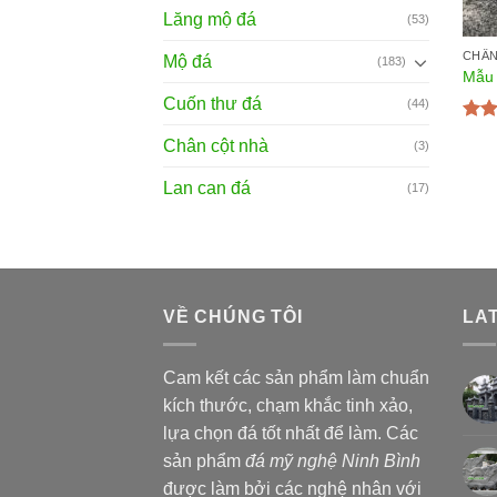
Lăng mộ đá
(53)
CHÂN
Mộ đá
(183)
Mẫu 
Cuốn thư đá
(44)
Đượ
Chân cột nhà
(3)
hạn
sao
Lan can đá
(17)
VỀ CHÚNG TÔI
LA
Cam kết các sản phẩm làm chuẩn
kích thước, chạm khắc tinh xảo,
lựa chọn đá tốt nhất để làm. Các
sản phẩm
đá mỹ nghệ Ninh Bình
được làm bởi các nghệ nhân với