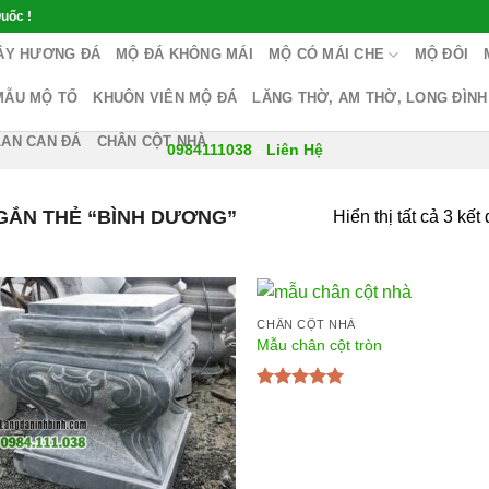
uốc !
ÂY HƯƠNG ĐÁ
MỘ ĐÁ KHÔNG MÁI
MỘ CÓ MÁI CHE
MỘ ĐÔI
MẪU MỘ TỔ
KHUÔN VIÊN MỘ ĐÁ
LĂNG THỜ, AM THỜ, LONG ĐÌNH
LAN CAN ĐÁ
CHÂN CỘT NHÀ
0984111038
-
Liên Hệ
ẮN THẺ “BÌNH DƯƠNG”
Hiển thị tất cả 3 kết
CHÂN CỘT NHÀ
Mẫu chân cột tròn
Được xếp
hạng
5.00
5
sao