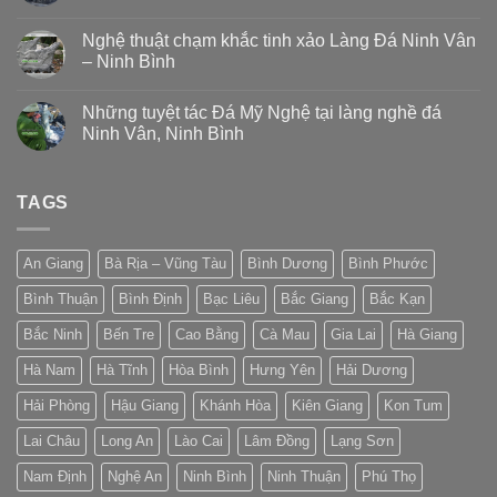
Nghệ thuật chạm khắc tinh xảo Làng Đá Ninh Vân
– Ninh Bình
Những tuyệt tác Đá Mỹ Nghệ tại làng nghề đá
Ninh Vân, Ninh Bình
TAGS
An Giang
Bà Rịa – Vũng Tàu
Bình Dương
Bình Phước
Bình Thuận
Bình Định
Bạc Liêu
Bắc Giang
Bắc Kạn
Bắc Ninh
Bến Tre
Cao Bằng
Cà Mau
Gia Lai
Hà Giang
Hà Nam
Hà Tĩnh
Hòa Bình
Hưng Yên
Hải Dương
Hải Phòng
Hậu Giang
Khánh Hòa
Kiên Giang
Kon Tum
Lai Châu
Long An
Lào Cai
Lâm Đồng
Lạng Sơn
Nam Định
Nghệ An
Ninh Bình
Ninh Thuận
Phú Thọ