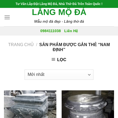
Skip
Tư Vấn Lắp Đặt Lăng Mộ Đá, Nhà Thờ Đá Trên Toàn Quốc !
to
LĂNG MỘ ĐÁ
content
Mẫu mộ đá đẹp - Lăng thờ đá
0984111038
-
Liên Hệ
TRANG CHỦ
/
SẢN PHẨM ĐƯỢC GẮN THẺ “NAM
ĐỊNH”
LỌC