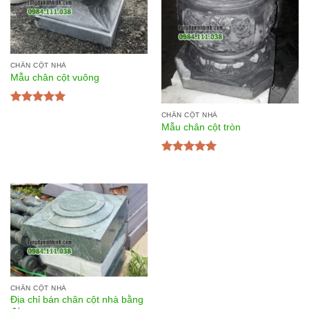
CHÂN CỘT NHÀ
Mẫu chân cột vuông
Được xếp
CHÂN CỘT NHÀ
hạng
5.00
5
Mẫu chân cột tròn
sao
Được xếp
hạng
5.00
5
sao
CHÂN CỘT NHÀ
Địa chỉ bán chân cột nhà bằng