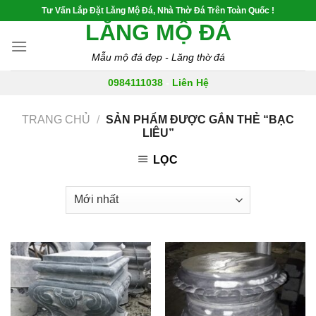
Skip
Tư Vấn Lắp Đặt Lăng Mộ Đá, Nhà Thờ Đá Trên Toàn Quốc !
to
LĂNG MỘ ĐÁ
content
Mẫu mộ đá đẹp - Lăng thờ đá
0984111038
-
Liên Hệ
TRANG CHỦ
/
SẢN PHẨM ĐƯỢC GẮN THẺ “BẠC
LIÊU”
LỌC