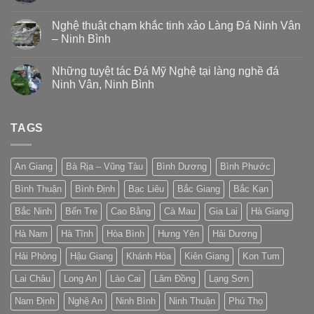
Nghệ thuật chạm khắc tinh xảo Làng Đá Ninh Vân
– Ninh Bình
Những tuyệt tác Đá Mỹ Nghệ tại làng nghề đá
Ninh Vân, Ninh Bình
TAGS
An Giang
Bà Rịa – Vũng Tàu
Bình Dương
Bình Phước
Bình Thuận
Bình Định
Bạc Liêu
Bắc Giang
Bắc Kạn
Bắc Ninh
Bến Tre
Cao Bằng
Cà Mau
Gia Lai
Hà Giang
Hà Nam
Hà Tĩnh
Hòa Bình
Hưng Yên
Hải Dương
Hải Phòng
Hậu Giang
Khánh Hòa
Kiên Giang
Kon Tum
Lai Châu
Long An
Lào Cai
Lâm Đồng
Lạng Sơn
Nam Định
Nghệ An
Ninh Bình
Ninh Thuận
Phú Thọ