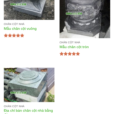
CHÂN CỘT NHÀ
Mẫu chân cột vuông
Được xếp
CHÂN CỘT NHÀ
hạng
5.00
5
Mẫu chân cột tròn
sao
Được xếp
hạng
5.00
5
sao
CHÂN CỘT NHÀ
Địa chỉ bán chân cột nhà bằng