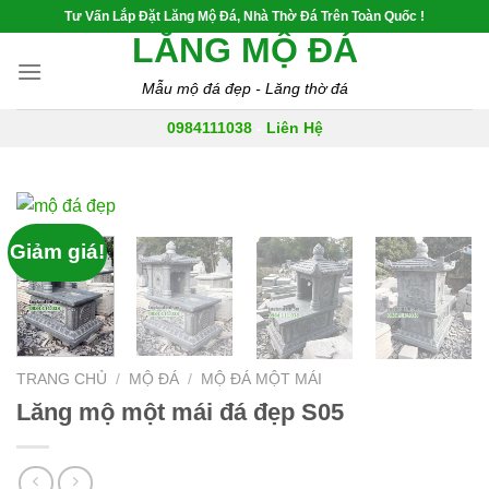
Skip
Tư Vấn Lắp Đặt Lăng Mộ Đá, Nhà Thờ Đá Trên Toàn Quốc !
to
LĂNG MỘ ĐÁ
content
Mẫu mộ đá đẹp - Lăng thờ đá
0984111038
-
Liên Hệ
Giảm giá!
TRANG CHỦ
/
MỘ ĐÁ
/
MỘ ĐÁ MỘT MÁI
Lăng mộ một mái đá đẹp S05