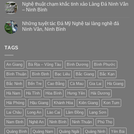
Nghệ thuật chạm khắc tinh xảo Làng Đá Ninh Vân
– Ninh Bình
Những tuyệt tác Đá Mỹ Nghệ tại làng nghề đá
Ninh Vân, Ninh Bình
TAGS
An Giang
Bà Rịa – Vũng Tàu
Bình Dương
Bình Phước
Bình Thuận
Bình Định
Bạc Liêu
Bắc Giang
Bắc Kạn
Bắc Ninh
Bến Tre
Cao Bằng
Cà Mau
Gia Lai
Hà Giang
Hà Nam
Hà Tĩnh
Hòa Bình
Hưng Yên
Hải Dương
Hải Phòng
Hậu Giang
Khánh Hòa
Kiên Giang
Kon Tum
Lai Châu
Long An
Lào Cai
Lâm Đồng
Lạng Sơn
Nam Định
Nghệ An
Ninh Bình
Ninh Thuận
Phú Thọ
Quảng Bình
Quảng Nam
Quảng Ngãi
Quảng Ninh
Yên Bái