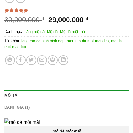
5.00
1
trên 5
30,000,000
29,000,000
₫
₫
dựa trên
đánh giá
Danh mục:
Lăng mộ đá
,
Mộ đá
,
Mộ đá một mái
Từ khóa:
lang mo da ninh binh dep
,
mau mo da mot mai dep
,
mo da
mot mai dep
MÔ TẢ
ĐÁNH GIÁ (1)
mộ đá một mái