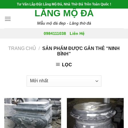
Skip
Tư Vấn Lắp Đặt Lăng Mộ Đá, Nhà Thờ Đá Trên Toàn Quốc !
to
LĂNG MỘ ĐÁ
content
Mẫu mộ đá đẹp - Lăng thờ đá
0984111038
-
Liên Hệ
TRANG CHỦ
/
SẢN PHẨM ĐƯỢC GẮN THẺ “NINH
BÌNH”
LỌC