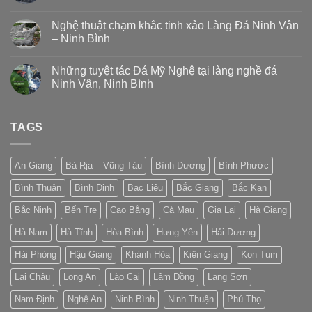
Nghệ thuật chạm khắc tinh xảo Làng Đá Ninh Vân
– Ninh Bình
Những tuyệt tác Đá Mỹ Nghệ tại làng nghề đá
Ninh Vân, Ninh Bình
TAGS
An Giang
Bà Rịa – Vũng Tàu
Bình Dương
Bình Phước
Bình Thuận
Bình Định
Bạc Liêu
Bắc Giang
Bắc Kạn
Bắc Ninh
Bến Tre
Cao Bằng
Cà Mau
Gia Lai
Hà Giang
Hà Nam
Hà Tĩnh
Hòa Bình
Hưng Yên
Hải Dương
Hải Phòng
Hậu Giang
Khánh Hòa
Kiên Giang
Kon Tum
Lai Châu
Long An
Lào Cai
Lâm Đồng
Lạng Sơn
Nam Định
Nghệ An
Ninh Bình
Ninh Thuận
Phú Thọ