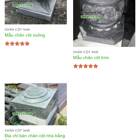
CHÂN CỘT NHÀ
Mẫu chân cột vuông
Được xếp
CHÂN CỘT NHÀ
hạng
5.00
5
Mẫu chân cột tròn
sao
Được xếp
hạng
5.00
5
sao
CHÂN CỘT NHÀ
Địa chỉ bán chân cột nhà bằng