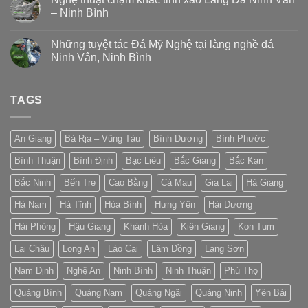
– Ninh Bình
Những tuyệt tác Đá Mỹ Nghệ tại làng nghề đá
Ninh Vân, Ninh Bình
TAGS
An Giang
Bà Rịa – Vũng Tàu
Bình Dương
Bình Phước
Bình Thuận
Bình Định
Bạc Liêu
Bắc Giang
Bắc Kạn
Bắc Ninh
Bến Tre
Cao Bằng
Cà Mau
Gia Lai
Hà Giang
Hà Nam
Hà Tĩnh
Hòa Bình
Hưng Yên
Hải Dương
Hải Phòng
Hậu Giang
Khánh Hòa
Kiên Giang
Kon Tum
Lai Châu
Long An
Lào Cai
Lâm Đồng
Lạng Sơn
Nam Định
Nghệ An
Ninh Bình
Ninh Thuận
Phú Thọ
Quảng Bình
Quảng Nam
Quảng Ngãi
Quảng Ninh
Yên Bái