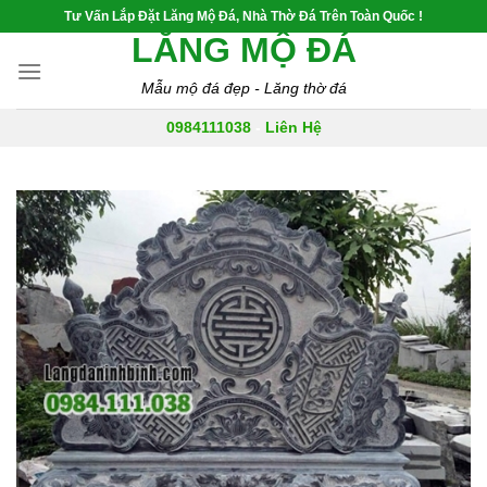
Skip
Tư Vấn Lắp Đặt Lăng Mộ Đá, Nhà Thờ Đá Trên Toàn Quốc !
to
LĂNG MỘ ĐÁ
content
Mẫu mộ đá đẹp - Lăng thờ đá
0984111038
-
Liên Hệ