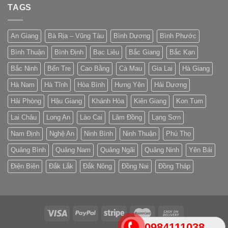
TAGS
An Giang
Bà Rịa – Vũng Tàu
Bình Dương
Bình Phước
Bình Thuận
Bình Định
Bạc Liêu
Bắc Giang
Bắc Kạn
Bắc Ninh
Bến Tre
Cao Bằng
Cà Mau
Gia Lai
Hà Giang
Hà Nam
Hà Tĩnh
Hòa Bình
Hưng Yên
Hải Dương
Hải Phòng
Hậu Giang
Khánh Hòa
Kiên Giang
Kon Tum
Lai Châu
Long An
Lào Cai
Lâm Đồng
Lạng Sơn
Nam Định
Nghệ An
Ninh Bình
Ninh Thuận
Phú Thọ
Quảng Bình
Quảng Nam
Quảng Ngãi
Quảng Ninh
Yên Bái
Điện Biên
Đắk Lắk
Đắk Nông
Đồng Nai
Đồng Tháp
0984111038