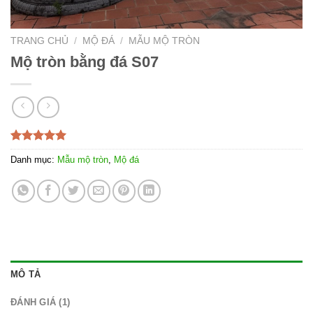
TRANG CHỦ
/
MỘ ĐÁ
/
MẪU MỘ TRÒN
Mộ tròn bằng đá S07
5.00
1
trên 5
Danh mục:
Mẫu mộ tròn
,
Mộ đá
dựa trên
đánh giá
MÔ TẢ
ĐÁNH GIÁ (1)