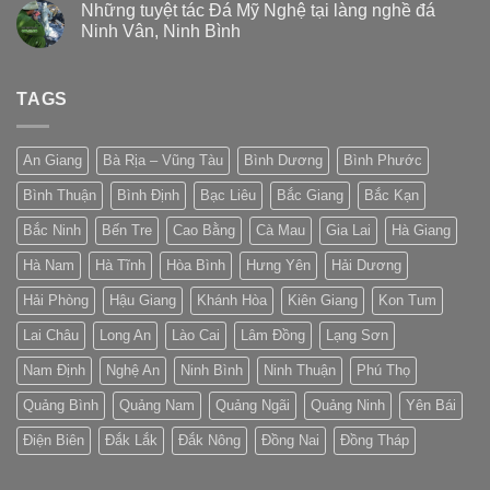
Những tuyệt tác Đá Mỹ Nghệ tại làng nghề đá
Ninh Vân, Ninh Bình
TAGS
An Giang
Bà Rịa – Vũng Tàu
Bình Dương
Bình Phước
Bình Thuận
Bình Định
Bạc Liêu
Bắc Giang
Bắc Kạn
Bắc Ninh
Bến Tre
Cao Bằng
Cà Mau
Gia Lai
Hà Giang
Hà Nam
Hà Tĩnh
Hòa Bình
Hưng Yên
Hải Dương
Hải Phòng
Hậu Giang
Khánh Hòa
Kiên Giang
Kon Tum
Lai Châu
Long An
Lào Cai
Lâm Đồng
Lạng Sơn
Nam Định
Nghệ An
Ninh Bình
Ninh Thuận
Phú Thọ
Quảng Bình
Quảng Nam
Quảng Ngãi
Quảng Ninh
Yên Bái
Điện Biên
Đắk Lắk
Đắk Nông
Đồng Nai
Đồng Tháp