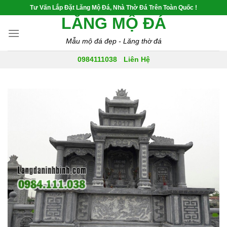
Skip
Tư Vấn Lắp Đặt Lăng Mộ Đá, Nhà Thờ Đá Trên Toàn Quốc !
to
LĂNG MỘ ĐÁ
content
Mẫu mộ đá đẹp - Lăng thờ đá
0984111038
-
Liên Hệ