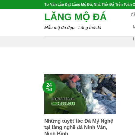
Skip
Tư Vấn Lắp Đặt Lăng Mộ Đá, Nhà Thờ Đá Trên Toàn Q
to
LĂNG MỘ ĐÁ
C
content
Mẫu mộ đá đẹp - Lăng thờ đá
24
Th8
Những tuyệt tác Đá Mỹ Nghệ
tại làng nghề đá Ninh Vân,
Ninh Bình