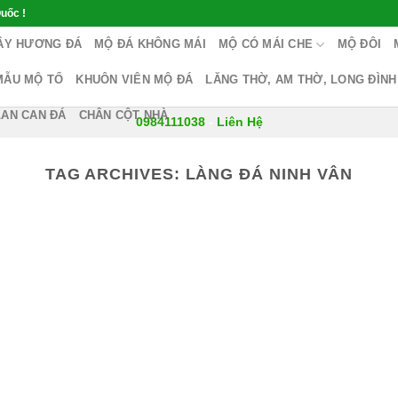
uốc !
ÂY HƯƠNG ĐÁ
MỘ ĐÁ KHÔNG MÁI
MỘ CÓ MÁI CHE
MỘ ĐÔI
MẪU MỘ TỔ
KHUÔN VIÊN MỘ ĐÁ
LĂNG THỜ, AM THỜ, LONG ĐÌNH
LAN CAN ĐÁ
CHÂN CỘT NHÀ
0984111038
-
Liên Hệ
TAG ARCHIVES:
LÀNG ĐÁ NINH VÂN