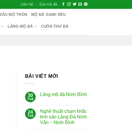
Liên hệ
Giá mộ đá
MẪU MỘ TRÒN
MỘ ĐÁ XANH RÊU
LĂNG MỘ ĐÁ
CUỐN THƯ ĐÁ
BÀI VIẾT MỚI
Lăng mộ đá Ninh Bình
30
Th8
Nghệ thuật chạm khắc
24
Th8
tinh xảo Làng Đá Ninh
Vân – Ninh Bình