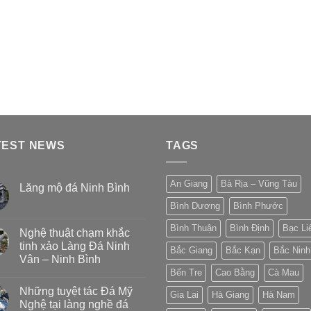
TEST NEWS
TAGS
An Giang
Bà Rịa – Vũng Tàu
Lăng mộ đá Ninh Bình
Bình Dương
Bình Phước
Bình Thuận
Bình Định
Bạc Li
Nghệ thuật chạm khắc
tinh xảo Làng Đá Ninh
Bắc Giang
Bắc Kạn
Bắc Ninh
Vân – Ninh Bình
Bến Tre
Cao Bằng
Cà Mau
Những tuyệt tác Đá Mỹ
Gia Lai
Hà Giang
Hà Nam
Nghệ tại làng nghề đá