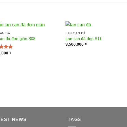
CAN ĐÁ
LAN CAN ĐÁ
an đá đơn giản S08
Lan can đá đẹp S11
3,500,000
₫
0,000
₫
 xếp
g
5.00
5
TEST NEWS
TAGS