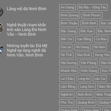
An Giang
Bà Rịa – Vũng Tàu
Lăng mộ đá Ninh Bình
Bình Dương
Bình Phước
Bình Thuận
Bình Định
Bạc Li
Nghệ thuật chạm khắc
tinh xảo Làng Đá Ninh
Bắc Giang
Bắc Kạn
Bắc Ninh
Vân – Ninh Bình
Bến Tre
Cao Bằng
Cà Mau
Những tuyệt tác Đá Mỹ
Gia Lai
Hà Giang
Hà Nam
Nghệ tại làng nghề đá
Ninh Vân, Ninh Bình
Hà Tĩnh
Hòa Bình
Hưng Yên
Hải Dương
Hải Phòng
Hậu Gi
Khánh Hòa
Kiên Giang
Kon 
Lai Châu
Long An
Lào Cai
Lâm Đồng
Lạng Sơn
Nam Đị
Nghệ An
Ninh Bình
Ninh Thu
Phú Thọ
Quảng Bình
Quảng 
Quảng Ngãi
Quảng Ninh
Yên 