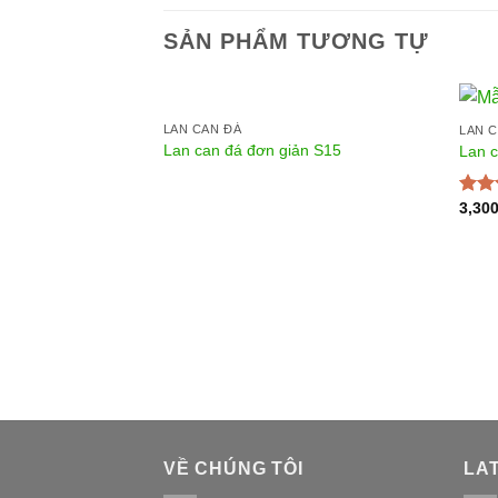
SẢN PHẨM TƯƠNG TỰ
LAN CAN ĐÁ
LAN 
Lan can đá đơn giản S15
Lan c
3,30
Được
hạn
sao
14
VỀ CHÚNG TÔI
LA