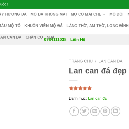
uốc !
ÂY HƯƠNG ĐÁ
MỘ ĐÁ KHÔNG MÁI
MỘ CÓ MÁI CHE
MỘ ĐÔI
MẪU MỘ TỔ
KHUÔN VIÊN MỘ ĐÁ
LĂNG THỜ, AM THỜ, LONG ĐÌNH
LAN CAN ĐÁ
CHÂN CỘT NHÀ
0984111038
-
Liên Hệ
TRANG CHỦ
/
LAN CAN ĐÁ
Lan can đá đẹp
5.00
1
trên 5
Danh mục:
Lan can đá
dựa trên
đánh giá