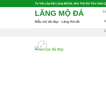
Skip
Tư Vấn Lắp Đặt Lăng Mộ Đá, Nhà Thờ Đá Trên Toàn Q
to
LĂNG MỘ ĐÁ
C
content
Mẫu mộ đá đẹp - Lăng thờ đá