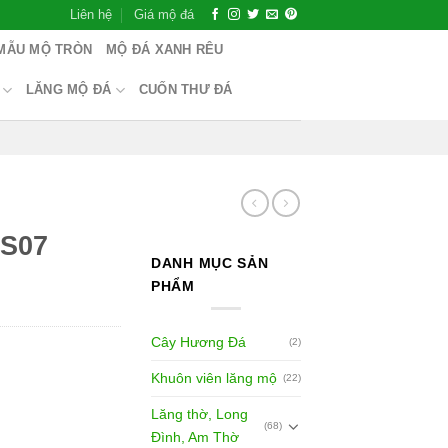
Liên hệ
Giá mộ đá
MẪU MỘ TRÒN
MỘ ĐÁ XANH RÊU
LĂNG MỘ ĐÁ
CUỐN THƯ ĐÁ
 S07
DANH MỤC SẢN
PHẨM
Cây Hương Đá
(2)
Khuôn viên lăng mộ
(22)
Lăng thờ, Long
(68)
Đình, Am Thờ