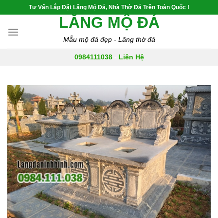
Skip
Tư Vấn Lắp Đặt Lăng Mộ Đá, Nhà Thờ Đá Trên Toàn Quốc !
to
LĂNG MỘ ĐÁ
content
Mẫu mộ đá đẹp - Lăng thờ đá
0984111038
-
Liên Hệ