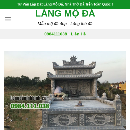
Skip
Tư Vấn Lắp Đặt Lăng Mộ Đá, Nhà Thờ Đá Trên Toàn Quốc !
to
LĂNG MỘ ĐÁ
content
Mẫu mộ đá đẹp - Lăng thờ đá
0984111038
-
Liên Hệ