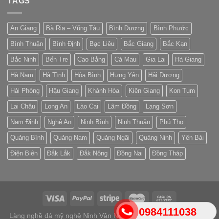
TAGS
An Giang
Bà Rịa – Vũng Tàu
Bình Dương
Bình Phước
Bình Thuận
Bình Định
Bạc Liêu
Bắc Giang
Bắc Kạn
Bắc Ninh
Bến Tre
Cao Bằng
Cà Mau
Gia Lai
Hà Giang
Hà Nam
Hà Tĩnh
Hòa Bình
Hưng Yên
Hải Dương
Hải Phòng
Hậu Giang
Khánh Hòa
Kiên Giang
Kon Tum
Lai Châu
Long An
Lào Cai
Lâm Đồng
Lạng Sơn
Nam Định
Nghệ An
Ninh Bình
Ninh Thuận
Phú Thọ
Quảng Bình
Quảng Nam
Quảng Ngãi
Quảng Ninh
Yên Bái
Điện Biên
Đắk Lắk
Đắk Nông
Đồng Nai
Đồng Tháp
0984111038
Làng nghề đá mỹ nghệ Ninh Vân Ninh Bình 2026 ©
Lăng mộ đá