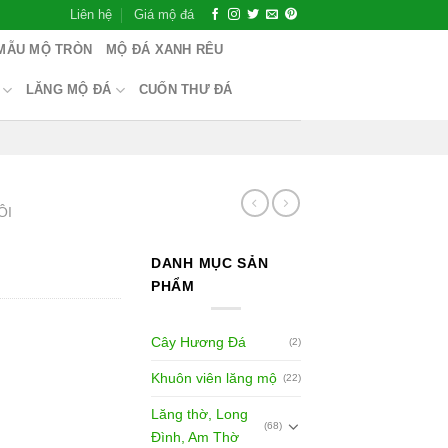
Liên hệ
Giá mộ đá
MẪU MỘ TRÒN
MỘ ĐÁ XANH RÊU
LĂNG MỘ ĐÁ
CUỐN THƯ ĐÁ
ÔI
DANH MỤC SẢN
PHẨM
Cây Hương Đá
(2)
Khuôn viên lăng mộ
(22)
Lăng thờ, Long
(68)
Đình, Am Thờ