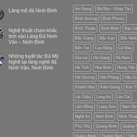
An Giang
Bà Rịa – Vũng Tàu
Lăng mộ đá Ninh Bình
Bình Dương
Bình Phước
Bình Thuận
Bình Định
Bạc Li
Nghệ thuật chạm khắc
tinh xảo Làng Đá Ninh
Bắc Giang
Bắc Kạn
Bắc Ninh
Vân – Ninh Bình
Bến Tre
Cao Bằng
Cà Mau
Những tuyệt tác Đá Mỹ
Gia Lai
Hà Giang
Hà Nam
Nghệ tại làng nghề đá
Ninh Vân, Ninh Bình
Hà Tĩnh
Hòa Bình
Hưng Yên
Hải Dương
Hải Phòng
Hậu Gi
Khánh Hòa
Kiên Giang
Kon 
Lai Châu
Long An
Lào Cai
Lâm Đồng
Lạng Sơn
Nam Đị
Nghệ An
Ninh Bình
Ninh Thu
Phú Thọ
Quảng Bình
Quảng 
Quảng Ngãi
Quảng Ninh
Yên 