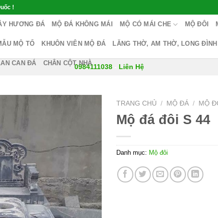
uốc !
ÂY HƯƠNG ĐÁ
MỘ ĐÁ KHÔNG MÁI
MỘ CÓ MÁI CHE
MỘ ĐÔI
MẪU MỘ TỔ
KHUÔN VIÊN MỘ ĐÁ
LĂNG THỜ, AM THỜ, LONG ĐÌNH
LAN CAN ĐÁ
CHÂN CỘT NHÀ
0984111038
-
Liên Hệ
TRANG CHỦ
/
MỘ ĐÁ
/
MỘ Đ
Mộ đá đôi S 44
Danh mục:
Mộ đôi