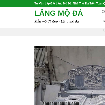
Skip
Tư Vấn Lắp Đặt Lăng Mộ Đá, Nhà Thờ Đá Trên Toàn Q
to
LĂNG MỘ ĐÁ
C
content
Mẫu mộ đá đẹp - Lăng thờ đá