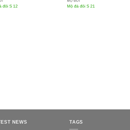
ÔI
MỘ ĐÔI
 đôi S 12
Mộ đá đôi S 21
TEST NEWS
TAGS