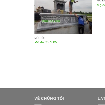
MỘ Đ
Mộ đá
MỘ ĐÔI
Mộ đá đôi S 05
VỀ CHÚNG TÔI
LA