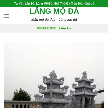
Skip
Tư Vấn Lắp Đặt Lăng Mộ Đá, Nhà Thờ Đá Trên Toàn Quốc !
to
LĂNG MỘ ĐÁ
content
Mẫu mộ đá đẹp - Lăng thờ đá
0984111038
-
Liên Hệ