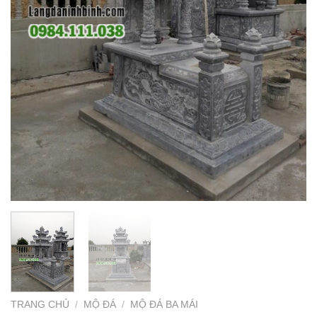
TRANG CHỦ
/
MỘ ĐÁ
/
MỘ ĐÁ BA MÁI