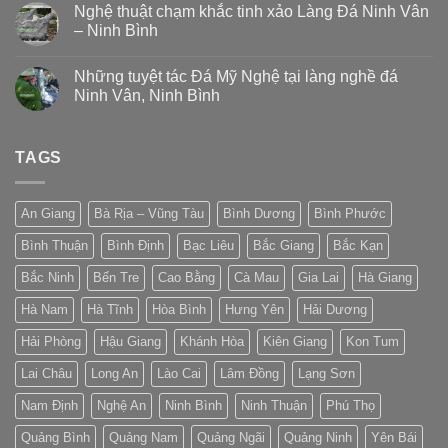
Nghệ thuật chạm khắc tinh xảo Làng Đá Ninh Vân
– Ninh Bình
Những tuyệt tác Đá Mỹ Nghệ tại làng nghề đá
Ninh Vân, Ninh Bình
TAGS
An Giang
Bà Rịa – Vũng Tàu
Bình Dương
Bình Phước
Bình Thuận
Bình Định
Bạc Liêu
Bắc Giang
Bắc Kạn
Bắc Ninh
Bến Tre
Cao Bằng
Cà Mau
Gia Lai
Hà Giang
Hà Nam
Hà Tĩnh
Hòa Bình
Hưng Yên
Hải Dương
Hải Phòng
Hậu Giang
Khánh Hòa
Kiên Giang
Kon Tum
Lai Châu
Long An
Lào Cai
Lâm Đồng
Lạng Sơn
Nam Định
Nghệ An
Ninh Bình
Ninh Thuận
Phú Thọ
Quảng Bình
Quảng Nam
Quảng Ngãi
Quảng Ninh
Yên Bái