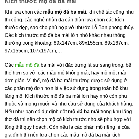
Kích thước mộ đá ba mái
Khi lựa chọn các
mẫu mộ đá ba mái
, khi chế tác cũng như
thi công, các nghệ nhân đã cẩn thận lựa chọn các kích
thước đẹp, sao cho phù hợp với thước Lỗ Ban phong thủy.
Các kích thước mộ đá ba mái lớn nhỏ khác nhau thông
thường trong khoảng: 89x147cm, 89x155cm, 89x167cm,
97x155cm, 107x197cm,…
Các
mẫu mộ đá
ba mái với đặc trưng là sự sang trọng, bề
thế hơn so với các mẫu mộ không mái, hay mộ một mái
đơn giản. Vì thế, mộ đá ba mái thường được sử dụng ở
các phần mộ đơn hơn là việc sử dụng trong toàn bộ khu
lăng mộ. Kích thước mộ đá ba mái lớn hay nhỏ còn phụ
thuộc và mong muốn và nhu cầu sử dụng của khách hàng.
Nếu như bạn có dự định đặt
mộ đá ba mái
trong khu lăng
thờ đá thì nên chọn mộ có kích thước nhỏ sẽ phù hợp với
tổng thể quy hoạch. Còn nếu là các phần mộ riêng lẻ của
gia đình thì nên lựa chọn các mẫu mộ đá ba mái kích