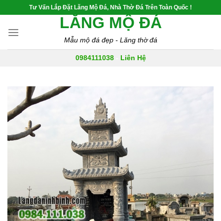
Skip
Tư Vấn Lắp Đặt Lăng Mộ Đá, Nhà Thờ Đá Trên Toàn Quốc !
to
LĂNG MỘ ĐÁ
content
Mẫu mộ đá đẹp - Lăng thờ đá
0984111038
-
Liên Hệ