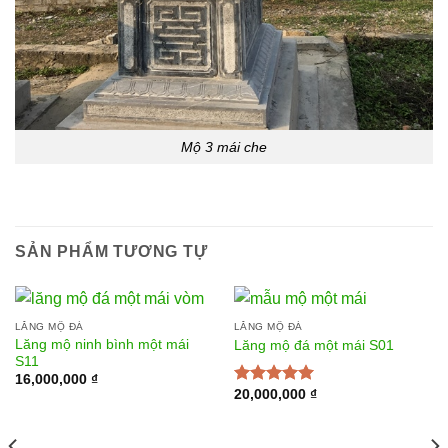
Mộ 3 mái che
SẢN PHẨM TƯƠNG TỰ
LĂNG MỘ ĐÁ
LĂNG MỘ ĐÁ
Lăng mộ ninh bình một mái
Lăng mộ đá một mái S01
S11
16,000,000
₫
20,000,000
₫
Được xếp
hạng
5.00
5
sao