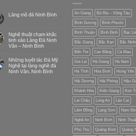
An Giang
Bà Rịa – Vũng Tàu
Lăng mộ đá Ninh Bình
Bình Dương
Bình Phước
Bình Thuận
Bình Định
Bạc Li
Nghệ thuật chạm khắc
tinh xảo Làng Đá Ninh
Bắc Giang
Bắc Kạn
Bắc Ninh
Vân – Ninh Bình
Bến Tre
Cao Bằng
Cà Mau
Những tuyệt tác Đá Mỹ
Gia Lai
Hà Giang
Hà Nam
Nghệ tại làng nghề đá
Ninh Vân, Ninh Bình
Hà Tĩnh
Hòa Bình
Hưng Yên
Hải Dương
Hải Phòng
Hậu Gi
Khánh Hòa
Kiên Giang
Kon 
Lai Châu
Long An
Lào Cai
Lâm Đồng
Lạng Sơn
Nam Đị
Nghệ An
Ninh Bình
Ninh Thu
Phú Thọ
Quảng Bình
Quảng 