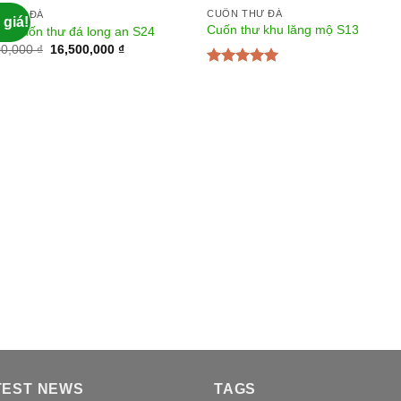
CUỐN THƯ ĐÁ
 THƯ ĐÁ
 giá!
Cuốn thư khu lăng mộ S13
ặt cuốn thư đá long an S24
00,000
₫
16,500,000
₫
Được xếp
hạng
5.00
5
sao
TEST NEWS
TAGS