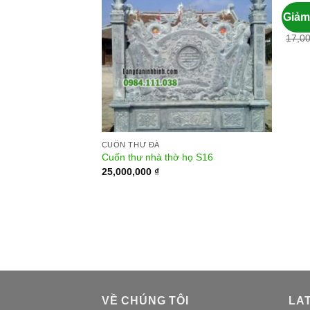
CUỐN
Giảm
Lắp đ
17,0
 mộ đá S 01
CUỐN THƯ ĐÁ
500,000
₫
Cuốn thư nhà thờ họ S16
25,000,000
₫
VỀ CHÚNG TÔI
LA