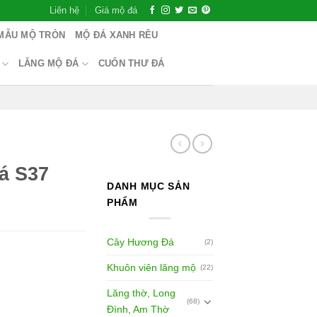
Liên hệ
Giá mộ đá
MẪU MỘ TRÒN
MỘ ĐÁ XANH RÊU
LĂNG MỘ ĐÁ
CUỐN THƯ ĐÁ
á S37
DANH MỤC SẢN
PHẨM
Cây Hương Đá
(2)
Khuôn viên lăng mộ
(22)
Lăng thờ, Long
(68)
Đình, Am Thờ