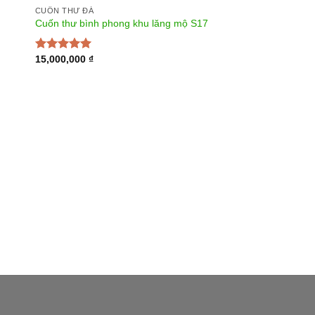
CUỐN THƯ ĐÁ
Cuốn thư bình phong khu lăng mộ S17
15,000,000
₫
Được xếp
hạng
5.00
5
sao