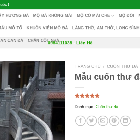
uốc !
ÂY HƯƠNG ĐÁ
MỘ ĐÁ KHÔNG MÁI
MỘ CÓ MÁI CHE
MỘ ĐÔI
MẪU MỘ TỔ
KHUÔN VIÊN MỘ ĐÁ
LĂNG THỜ, AM THỜ, LONG ĐÌNH
LAN CAN ĐÁ
CHÂN CỘT NHÀ
0984111038
-
Liên Hệ
TRANG CHỦ
/
CUỐN THƯ ĐÁ
Mẫu cuốn thư đ
5.00
1
trên 5
Danh mục:
Cuốn thư đá
dựa trên
đánh giá