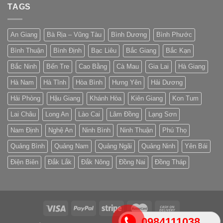
TAGS
An Giang
Bà Rịa – Vũng Tàu
Bình Dương
Bình Phước
Bình Thuận
Bình Định
Bạc Liêu
Bắc Giang
Bắc Kạn
Bắc Ninh
Bến Tre
Cao Bằng
Cà Mau
Gia Lai
Hà Giang
Hà Nam
Hà Tĩnh
Hòa Bình
Hưng Yên
Hải Dương
Hải Phòng
Hậu Giang
Khánh Hòa
Kiên Giang
Kon Tum
Lai Châu
Long An
Lào Cai
Lâm Đồng
Lạng Sơn
Nam Định
Nghệ An
Ninh Bình
Ninh Thuận
Phú Thọ
Quảng Bình
Quảng Nam
Quảng Ngãi
Quảng Ninh
Yên Bái
Điện Biên
Đắk Lắk
Đắk Nông
Đồng Nai
Đồng Tháp
0984111038