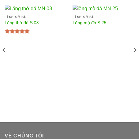
LĂNG MỘ ĐÁ
LĂNG MỘ ĐÁ
Lăng thờ đá S 08
Lăng mộ đá S 25
Được xếp
hạng
5.00
5
sao
VỀ CHÚNG TÔI