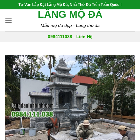
Skip
Tư Vấn Lắp Đặt Lăng Mộ Đá, Nhà Thờ Đá Trên Toàn Quốc !
to
LĂNG MỘ ĐÁ
content
Mẫu mộ đá đẹp - Lăng thờ đá
0984111038
-
Liên Hệ