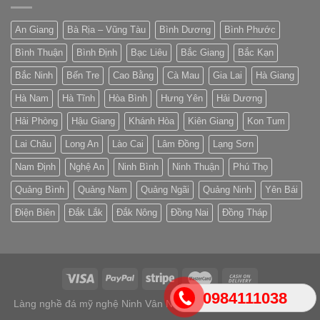
An Giang
Bà Rịa – Vũng Tàu
Bình Dương
Bình Phước
Bình Thuận
Bình Định
Bạc Liêu
Bắc Giang
Bắc Kạn
Bắc Ninh
Bến Tre
Cao Bằng
Cà Mau
Gia Lai
Hà Giang
Hà Nam
Hà Tĩnh
Hòa Bình
Hưng Yên
Hải Dương
Hải Phòng
Hậu Giang
Khánh Hòa
Kiên Giang
Kon Tum
Lai Châu
Long An
Lào Cai
Lâm Đồng
Lạng Sơn
Nam Định
Nghệ An
Ninh Bình
Ninh Thuận
Phú Thọ
Quảng Bình
Quảng Nam
Quảng Ngãi
Quảng Ninh
Yên Bái
Điện Biên
Đắk Lắk
Đắk Nông
Đồng Nai
Đồng Tháp
0984111038
Làng nghề đá mỹ nghệ Ninh Vân Ninh Bình 2026 ©
Lăng mộ đá