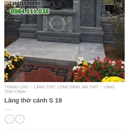
TRANG CHỦ
/
LĂNG THỜ, LONG ĐÌNH, AM THỜ
/
LĂNG
THỜ CÁNH
Lăng thờ cánh S 19