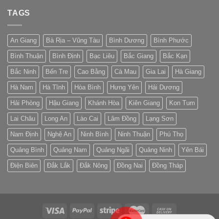
TAGS
An Giang
Bà Rịa – Vũng Tàu
Bình Dương
Bình Phước
Bình Thuận
Bình Định
Bạc Liêu
Bắc Giang
Bắc Kạn
Bắc Ninh
Bến Tre
Cao Bằng
Cà Mau
Gia Lai
Hà Giang
Hà Nam
Hà Tĩnh
Hòa Bình
Hưng Yên
Hải Dương
Hải Phòng
Hậu Giang
Khánh Hòa
Kiên Giang
Kon Tum
Lai Châu
Long An
Lào Cai
Lâm Đồng
Lạng Sơn
Nam Định
Nghệ An
Ninh Bình
Ninh Thuận
Phú Thọ
Quảng Bình
Quảng Nam
Quảng Ngãi
Quảng Ninh
Yên Bái
Điện Biên
Đắk Lắk
Đắk Nông
Đồng Nai
Đồng Tháp