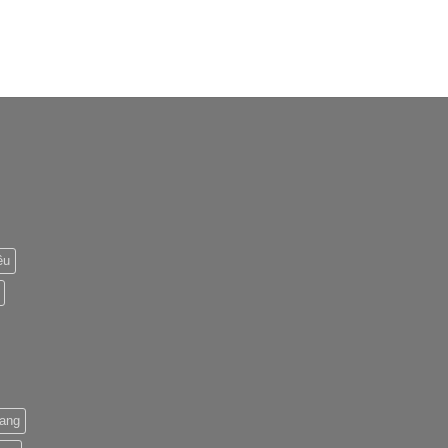
êu
ang