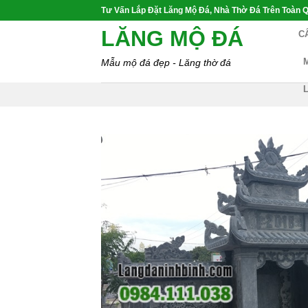
Skip
Tư Vấn Lắp Đặt Lăng Mộ Đá, Nhà Thờ Đá Trên Toàn Q
to
LĂNG MỘ ĐÁ
C
content
Mẫu mộ đá đẹp - Lăng thờ đá