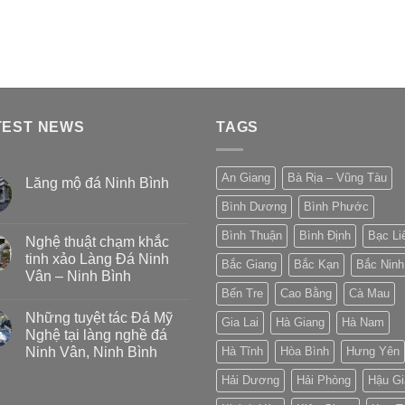
TEST NEWS
TAGS
An Giang
Bà Rịa – Vũng Tàu
Lăng mộ đá Ninh Bình
Bình Dương
Bình Phước
Bình Thuận
Bình Định
Bạc Li
Nghệ thuật chạm khắc
tinh xảo Làng Đá Ninh
Bắc Giang
Bắc Kạn
Bắc Ninh
Vân – Ninh Bình
Bến Tre
Cao Bằng
Cà Mau
Những tuyệt tác Đá Mỹ
Gia Lai
Hà Giang
Hà Nam
Nghệ tại làng nghề đá
Ninh Vân, Ninh Bình
Hà Tĩnh
Hòa Bình
Hưng Yên
Hải Dương
Hải Phòng
Hậu Gi