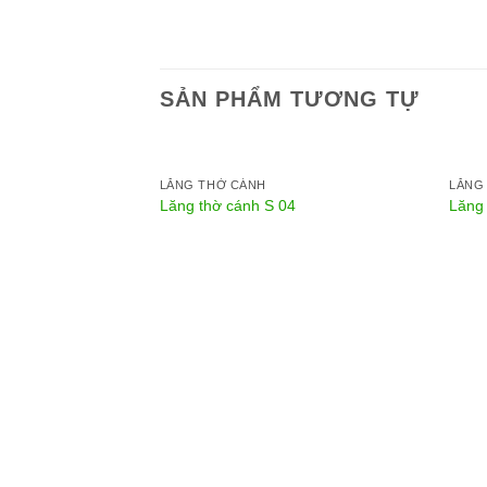
SẢN PHẨM TƯƠNG TỰ
LĂNG THỜ CÁNH
LĂNG
Lăng thờ cánh S 04
Lăng 
9