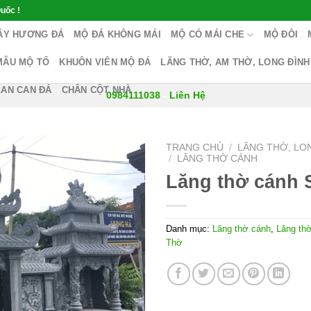
uốc !
ÂY HƯƠNG ĐÁ
MỘ ĐÁ KHÔNG MÁI
MỘ CÓ MÁI CHE
MỘ ĐÔI
MẪU MỘ TỔ
KHUÔN VIÊN MỘ ĐÁ
LĂNG THỜ, AM THỜ, LONG ĐÌNH
LAN CAN ĐÁ
CHÂN CỘT NHÀ
0984111038
-
Liên Hệ
TRANG CHỦ
/
LĂNG THỜ, LO
/
LĂNG THỜ CÁNH
Lăng thờ cánh 
Danh mục:
Lăng thờ cánh
,
Lăng th
Thờ