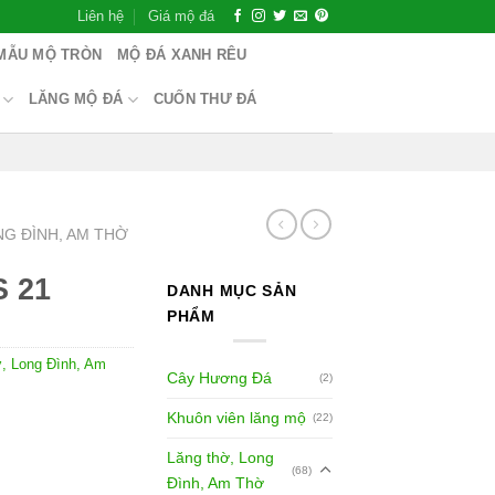
Liên hệ
Giá mộ đá
MẪU MỘ TRÒN
MỘ ĐÁ XANH RÊU
LĂNG MỘ ĐÁ
CUỐN THƯ ĐÁ
NG ĐÌNH, AM THỜ
S 21
DANH MỤC SẢN
PHẨM
ờ, Long Đình, Am
Cây Hương Đá
(2)
Khuôn viên lăng mộ
(22)
Lăng thờ, Long
(68)
Đình, Am Thờ