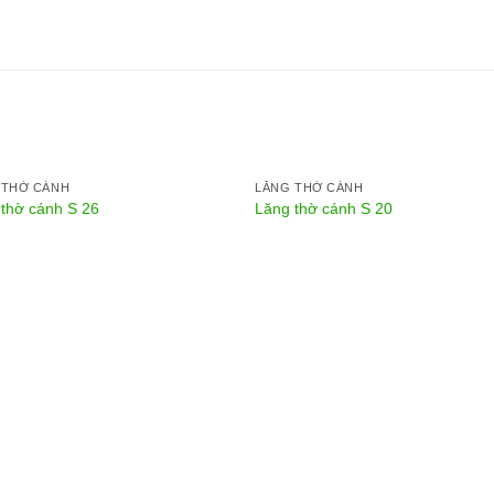
 THỜ CÁNH
LĂNG THỜ CÁNH
thờ cánh S 26
Lăng thờ cánh S 20