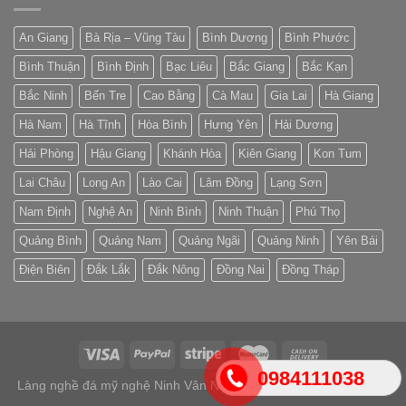
An Giang
Bà Rịa – Vũng Tàu
Bình Dương
Bình Phước
Bình Thuận
Bình Định
Bạc Liêu
Bắc Giang
Bắc Kạn
Bắc Ninh
Bến Tre
Cao Bằng
Cà Mau
Gia Lai
Hà Giang
Hà Nam
Hà Tĩnh
Hòa Bình
Hưng Yên
Hải Dương
Hải Phòng
Hậu Giang
Khánh Hòa
Kiên Giang
Kon Tum
Lai Châu
Long An
Lào Cai
Lâm Đồng
Lạng Sơn
Nam Định
Nghệ An
Ninh Bình
Ninh Thuận
Phú Thọ
Quảng Bình
Quảng Nam
Quảng Ngãi
Quảng Ninh
Yên Bái
Điện Biên
Đắk Lắk
Đắk Nông
Đồng Nai
Đồng Tháp
0984111038
Làng nghề đá mỹ nghệ Ninh Vân Ninh Bình 2026 ©
Lăng mộ đá