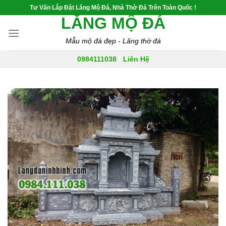
Skip
Tư Vấn Lắp Đặt Lăng Mộ Đá, Nhà Thờ Đá Trên Toàn Quốc !
to
LĂNG MỘ ĐÁ
content
Mẫu mộ đá đẹp - Lăng thờ đá
0984111038
-
Liên Hệ