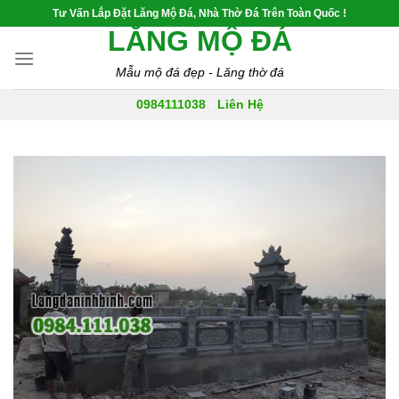
Skip
Tư Vấn Lắp Đặt Lăng Mộ Đá, Nhà Thờ Đá Trên Toàn Quốc !
to
LĂNG MỘ ĐÁ
content
Mẫu mộ đá đẹp - Lăng thờ đá
0984111038
-
Liên Hệ