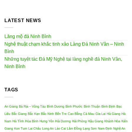
LATEST NEWS
Lăng mộ đá Ninh Bình
Nghệ thuật chạm khắc tinh xảo Làng Đá Ninh Vân – Ninh
Bình
Những tuyệt tác Đá Mỹ Nghệ tại làng nghề đá Ninh Vân,
Ninh Bình
TAGS
An Giang
Bà Rịa – Vũng Tàu
Bình Dương
Bình Phước
Bình Thuận
Bình Định
Bạc
Liêu
Bắc Giang
Bắc Kạn
Bắc Ninh
Bến Tre
Cao Bằng
Cà Mau
Gia Lai
Hà Giang
Hà
Nam
Hà Tĩnh
Hòa Bình
Hưng Yên
Hải Dương
Hải Phòng
Hậu Giang
Khánh Hòa
Kiên
Giang
Kon Tum
Lai Châu
Long An
Lào Cai
Lâm Đồng
Lạng Sơn
Nam Định
Nghệ An