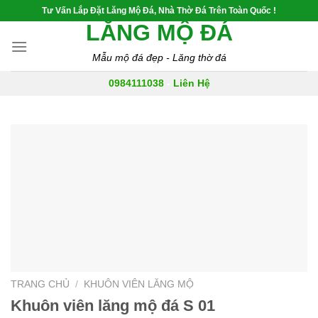
Skip
Tư Vấn Lắp Đặt Lăng Mộ Đá, Nhà Thờ Đá Trên Toàn Quốc !
LĂNG MỘ ĐÁ
to
content
Mẫu mộ đá đẹp - Lăng thờ đá
0984111038
-
Liên Hệ
TRANG CHỦ
/
KHUÔN VIÊN LĂNG MỘ
Khuôn viên lăng mộ đá S 01