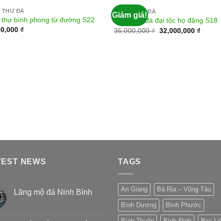
 THƯ ĐÁ
CUỐN THƯ ĐÁ
Giảm giá!
 thư bình phong từ đường S22
Cuốn thư đá đại tộc họ đặng S18
00,000
₫
35,000,000
₫
32,000,000
₫
TEST NEWS
TAGS
An Giang
Bà Rịa – Vũng Tàu
Lăng mộ đá Ninh Bình
Bình Dương
Bình Phước
Bình Thuận
Bình Định
Bạc Li