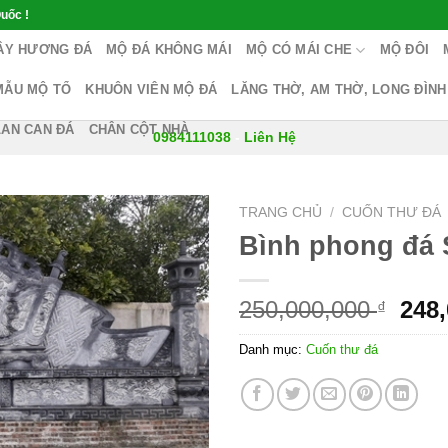
uốc !
ÂY HƯƠNG ĐÁ
MỘ ĐÁ KHÔNG MÁI
MỘ CÓ MÁI CHE
MỘ ĐÔI
MẪU MỘ TỔ
KHUÔN VIÊN MỘ ĐÁ
LĂNG THỜ, AM THỜ, LONG ĐÌNH
LAN CAN ĐÁ
CHÂN CỘT NHÀ
0984111038
-
Liên Hệ
TRANG CHỦ
/
CUỐN THƯ ĐÁ
Bình phong đá 
250,000,000
248
₫
Danh mục:
Cuốn thư đá