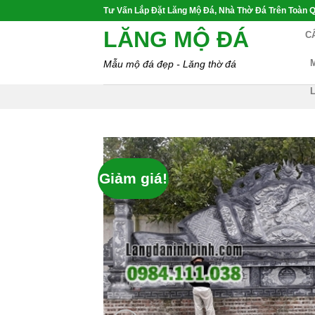
Skip
Tư Vấn Lắp Đặt Lăng Mộ Đá, Nhà Thờ Đá Trên Toàn Q
to
LĂNG MỘ ĐÁ
C
content
Mẫu mộ đá đẹp - Lăng thờ đá
Giảm giá!