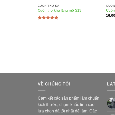
CUỐN THƯ ĐÁ
CUỐN
Cuốn thư khu lăng mộ S13
Cuốn
16,0
Được xếp
hạng
5.00
5
sao
 09
VỀ CHÚNG TÔI
LA
Cam kết các sản phẩm làm chuẩn
kích thước, chạm khắc tinh xảo,
lựa chọn đá tốt nhất để làm. Các