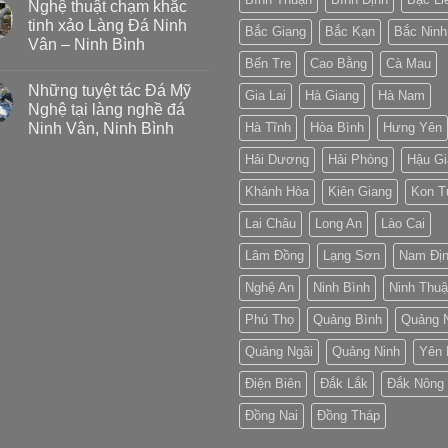
Nghệ thuật chạm khắc
tinh xảo Làng Đá Ninh
Bắc Giang
Bắc Kạn
Bắc Ninh
Vân – Ninh Bình
Bến Tre
Cao Bằng
Cà Mau
Những tuyệt tác Đá Mỹ
Gia Lai
Hà Giang
Hà Nam
Nghệ tại làng nghề đá
Ninh Vân, Ninh Bình
Hà Tĩnh
Hòa Bình
Hưng Yên
Hải Dương
Hải Phòng
Hậu Gi
Khánh Hòa
Kiên Giang
Kon 
Lai Châu
Long An
Lào Cai
Lâm Đồng
Lạng Sơn
Nam Đị
Nghệ An
Ninh Bình
Ninh Thu
Phú Thọ
Quảng Bình
Quảng 
Quảng Ngãi
Quảng Ninh
Yên 
Điện Biên
Đắk Lắk
Đắk Nông
Đồng Nai
Đồng Tháp