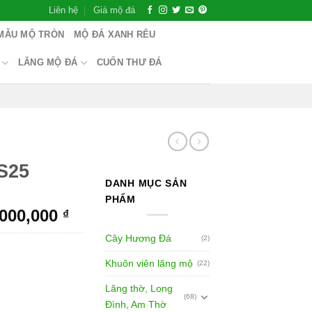
Liên hệ
Giá mộ đá
MẪU MỘ TRÒN
MỘ ĐÁ XANH RÊU
LĂNG MỘ ĐÁ
CUỐN THƯ ĐÁ
S25
DANH MỤC SẢN
PHẨM
,000,000
₫
Cây Hương Đá
(2)
Khuôn viên lăng mộ
(22)
Lăng thờ, Long
(68)
Đình, Am Thờ