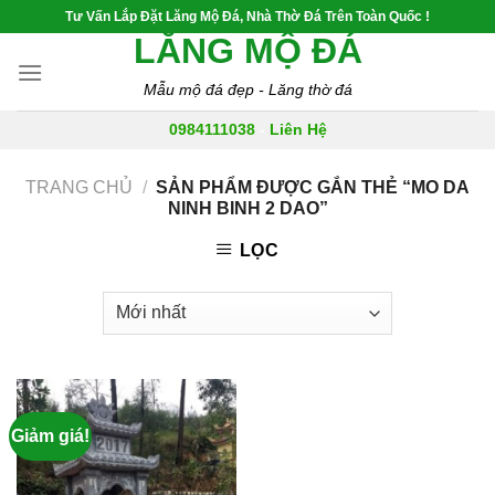
Skip
Tư Vấn Lắp Đặt Lăng Mộ Đá, Nhà Thờ Đá Trên Toàn Quốc !
to
LĂNG MỘ ĐÁ
content
Mẫu mộ đá đẹp - Lăng thờ đá
0984111038
-
Liên Hệ
TRANG CHỦ
/
SẢN PHẨM ĐƯỢC GẮN THẺ “MO DA
NINH BINH 2 DAO”
LỌC
Giảm giá!