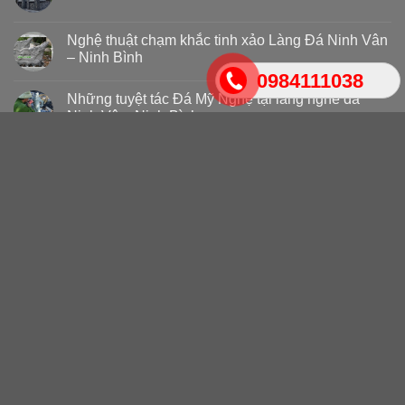
Nghệ thuật chạm khắc tinh xảo Làng Đá Ninh Vân
– Ninh Bình
0984111038
Những tuyệt tác Đá Mỹ Nghệ tại làng nghề đá
Ninh Vân, Ninh Bình
TAGS
An Giang
Bà Rịa – Vũng Tàu
Bình Dương
Bình Phước
Bình Thuận
Bình Định
Bạc Liêu
Bắc Giang
Bắc Kạn
Bắc Ninh
Bến Tre
Cao Bằng
Cà Mau
Gia Lai
Hà Giang
Hà Nam
Hà Tĩnh
Hòa Bình
Hưng Yên
Hải Dương
Hải Phòng
Hậu Giang
Khánh Hòa
Kiên Giang
Kon Tum
Lai Châu
Long An
Lào Cai
Lâm Đồng
Lạng Sơn
Nam Định
Nghệ An
Ninh Bình
Ninh Thuận
Phú Thọ