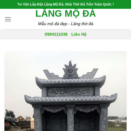
Skip
Tư Vấn Lắp Đặt Lăng Mộ Đá, Nhà Thờ Đá Trên Toàn Quốc !
to
LĂNG MỘ ĐÁ
content
Mẫu mộ đá đẹp - Lăng thờ đá
0984111038
-
Liên Hệ