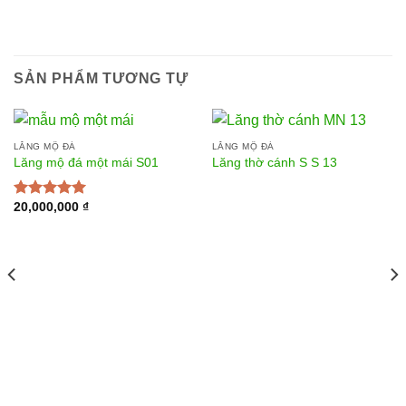
SẢN PHẨM TƯƠNG TỰ
LĂNG MỘ ĐÁ
LĂNG MỘ ĐÁ
Lăng mộ đá một mái S01
Lăng thờ cánh S S 13
20,000,000
₫
Được xếp
hạng
5.00
5
sao