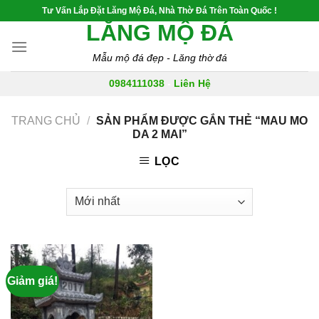
Skip
Tư Vấn Lắp Đặt Lăng Mộ Đá, Nhà Thờ Đá Trên Toàn Quốc !
to
LĂNG MỘ ĐÁ
content
Mẫu mộ đá đẹp - Lăng thờ đá
0984111038
-
Liên Hệ
TRANG CHỦ
/
SẢN PHẨM ĐƯỢC GẮN THẺ “MAU MO
DA 2 MAI”
LỌC
Giảm giá!