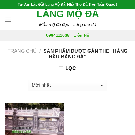
Skip
Tư Vấn Lắp Đặt Lăng Mộ Đá, Nhà Thờ Đá Trên Toàn Quốc !
to
LĂNG MỘ ĐÁ
content
Mẫu mộ đá đẹp - Lăng thờ đá
0984111038
-
Liên Hệ
TRANG CHỦ
/
SẢN PHẨM ĐƯỢC GẮN THẺ “HÀNG
RẬU BẰNG ĐÁ”
LỌC