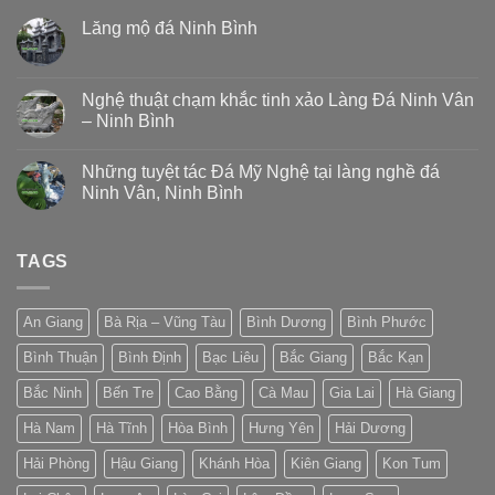
Lăng mộ đá Ninh Bình
Nghệ thuật chạm khắc tinh xảo Làng Đá Ninh Vân
– Ninh Bình
Những tuyệt tác Đá Mỹ Nghệ tại làng nghề đá
Ninh Vân, Ninh Bình
TAGS
An Giang
Bà Rịa – Vũng Tàu
Bình Dương
Bình Phước
Bình Thuận
Bình Định
Bạc Liêu
Bắc Giang
Bắc Kạn
Bắc Ninh
Bến Tre
Cao Bằng
Cà Mau
Gia Lai
Hà Giang
Hà Nam
Hà Tĩnh
Hòa Bình
Hưng Yên
Hải Dương
Hải Phòng
Hậu Giang
Khánh Hòa
Kiên Giang
Kon Tum