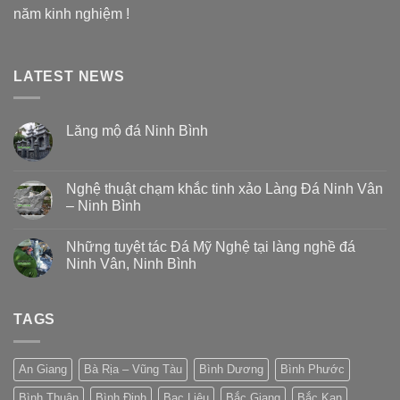
năm kinh nghiệm !
LATEST NEWS
Lăng mộ đá Ninh Bình
Nghệ thuật chạm khắc tinh xảo Làng Đá Ninh Vân
– Ninh Bình
Những tuyệt tác Đá Mỹ Nghệ tại làng nghề đá
Ninh Vân, Ninh Bình
TAGS
An Giang
Bà Rịa – Vũng Tàu
Bình Dương
Bình Phước
Bình Thuận
Bình Định
Bạc Liêu
Bắc Giang
Bắc Kạn