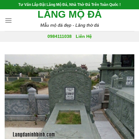
Skip
Tư Vấn Lắp Đặt Lăng Mộ Đá, Nhà Thờ Đá Trên Toàn Quốc !
to
LĂNG MỘ ĐÁ
content
Mẫu mộ đá đẹp - Lăng thờ đá
0984111038
-
Liên Hệ