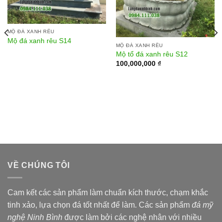
MỘ ĐÁ XANH RÊU
Mộ đá xanh rêu S14
MỘ ĐÁ XANH RÊU
Mộ tổ đá xanh rêu S12
100,000,000
₫
VỀ CHÚNG TÔI
Cam kết các sản phẩm làm chuẩn kích thước, chạm khắc
tinh xảo, lựa chọn đá tốt nhất để làm. Các sản phẩm
đá mỹ
nghệ Ninh Bình
được làm bởi các nghệ nhân với nhiều