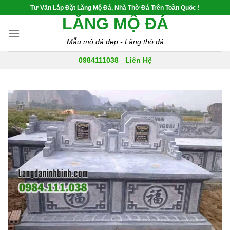
Skip
Tư Vấn Lắp Đặt Lăng Mộ Đá, Nhà Thờ Đá Trên Toàn Quốc !
to
LĂNG MỘ ĐÁ
content
Mẫu mộ đá đẹp - Lăng thờ đá
0984111038
-
Liên Hệ