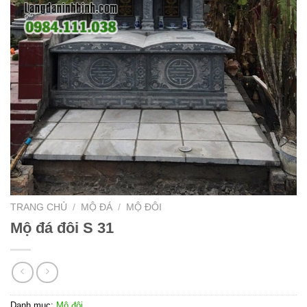
TRANG CHỦ
/
MỘ ĐÁ
/
MỘ ĐÔI
Mộ đá đôi S 31
Danh mục:
Mộ đôi