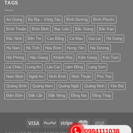
TAGS
An Giang
Bà Rịa – Vũng Tàu
Bình Dương
Bình Phước
Bình Thuận
Bình Định
Bạc Liêu
Bắc Giang
Bắc Kạn
Bắc Ninh
Bến Tre
Cao Bằng
Cà Mau
Gia Lai
Hà Giang
Hà Nam
Hà Tĩnh
Hòa Bình
Hưng Yên
Hải Dương
Hải Phòng
Hậu Giang
Khánh Hòa
Kiên Giang
Kon Tum
Lai Châu
Long An
Lào Cai
Lâm Đồng
Lạng Sơn
Nam Định
Nghệ An
Ninh Bình
Ninh Thuận
Phú Thọ
Quảng Bình
Quảng Nam
Quảng Ngãi
Quảng Ninh
Yên Bái
Điện Biên
Đắk Lắk
Đắk Nông
Đồng Nai
Đồng Tháp
0984111038