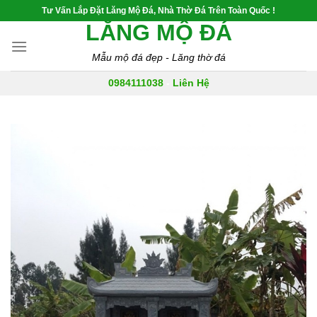
Skip
Tư Vấn Lắp Đặt Lăng Mộ Đá, Nhà Thờ Đá Trên Toàn Quốc !
to
LĂNG MỘ ĐÁ
content
Mẫu mộ đá đẹp - Lăng thờ đá
0984111038
-
Liên Hệ