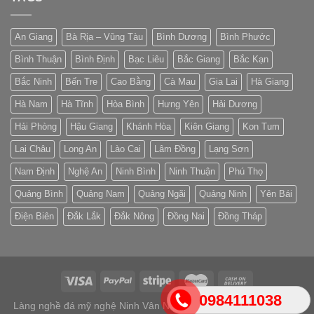
An Giang
Bà Rịa – Vũng Tàu
Bình Dương
Bình Phước
Bình Thuận
Bình Định
Bạc Liêu
Bắc Giang
Bắc Kạn
Bắc Ninh
Bến Tre
Cao Bằng
Cà Mau
Gia Lai
Hà Giang
Hà Nam
Hà Tĩnh
Hòa Bình
Hưng Yên
Hải Dương
Hải Phòng
Hậu Giang
Khánh Hòa
Kiên Giang
Kon Tum
Lai Châu
Long An
Lào Cai
Lâm Đồng
Lạng Sơn
Nam Định
Nghệ An
Ninh Bình
Ninh Thuận
Phú Thọ
Quảng Bình
Quảng Nam
Quảng Ngãi
Quảng Ninh
Yên Bái
Điện Biên
Đắk Lắk
Đắk Nông
Đồng Nai
Đồng Tháp
0984111038
Làng nghề đá mỹ nghệ Ninh Vân Ninh Bình 2026 ©
Lăng mộ đá