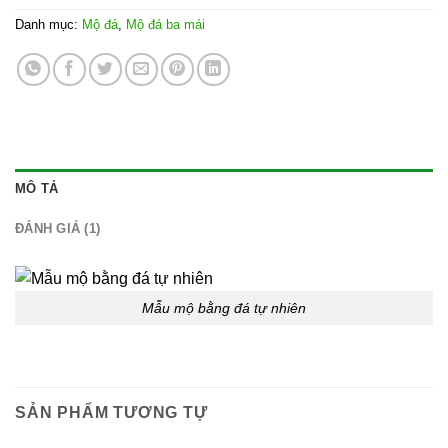
5.00
1
trên 5
Danh mục:
Mộ đá
,
Mộ đá ba mái
dựa trên
đánh giá
MÔ TẢ
ĐÁNH GIÁ (1)
Mẫu mộ bằng đá tự nhiên
SẢN PHẨM TƯƠNG TỰ