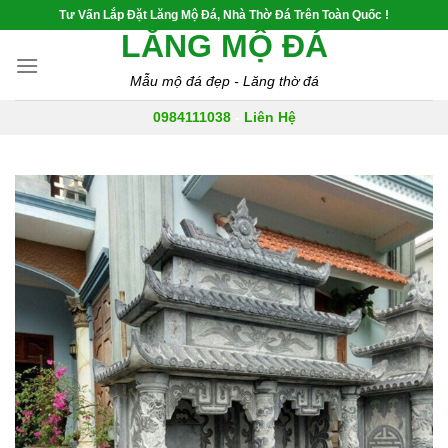
Skip
Tư Vấn Lắp Đặt Lăng Mộ Đá, Nhà Thờ Đá Trên Toàn Quốc !
to
LĂNG MỘ ĐÁ
content
Mẫu mộ đá đẹp - Lăng thờ đá
0984111038
-
Liên Hệ