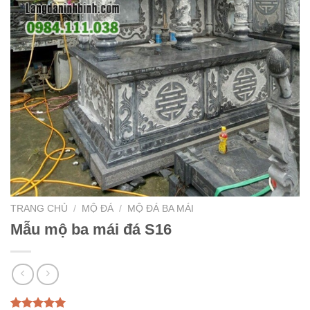
TRANG CHỦ
/
MỘ ĐÁ
/
MỘ ĐÁ BA MÁI
Mẫu mộ ba mái đá S16