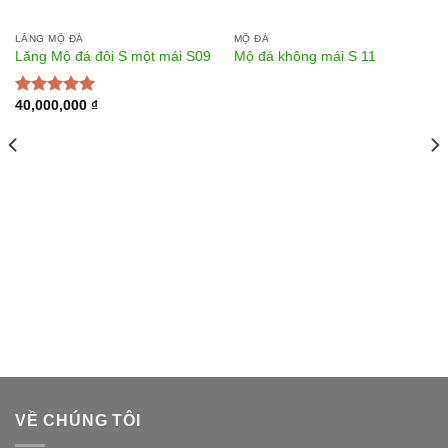
LĂNG MỘ ĐÁ
MỘ ĐÁ
Lăng Mộ đá đôi S một mái S09
Mộ đá không mái S 11
40,000,000
₫
Được xếp
hạng
5.00
5
sao
VỀ CHÚNG TÔI