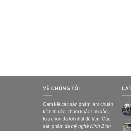
VỀ CHÚNG TÔI
LA
Cam kết các sản phẩm làm chuẩn
kích thước, chạm khắc tinh xảo,
lựa chọn đá tốt nhất để làm. Các
sản phẩm
đá mỹ nghệ Ninh Bình