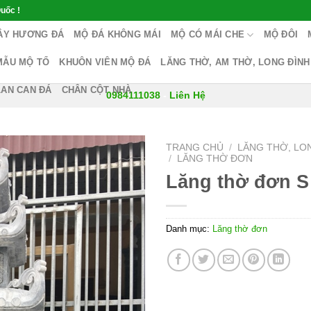
uốc !
ÂY HƯƠNG ĐÁ
MỘ ĐÁ KHÔNG MÁI
MỘ CÓ MÁI CHE
MỘ ĐÔI
MẪU MỘ TỔ
KHUÔN VIÊN MỘ ĐÁ
LĂNG THỜ, AM THỜ, LONG ĐÌNH
LAN CAN ĐÁ
CHÂN CỘT NHÀ
0984111038
-
Liên Hệ
TRANG CHỦ
/
LĂNG THỜ, LO
/
LĂNG THỜ ĐƠN
Lăng thờ đơn S
Danh mục:
Lăng thờ đơn