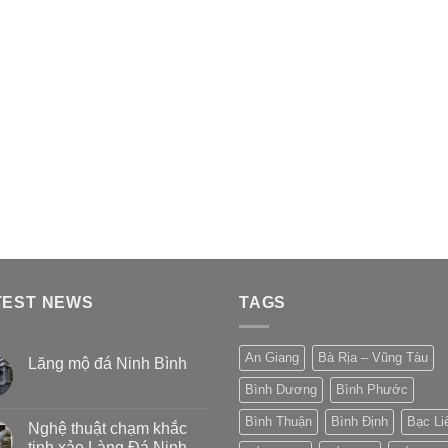
TEST NEWS
TAGS
An Giang
Bà Rịa – Vũng Tàu
Lăng mộ đá Ninh Bình
Bình Dương
Bình Phước
Bình Thuận
Bình Định
Bạc Li
Nghệ thuật chạm khắc
tinh xảo Làng Đá Ninh