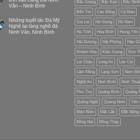
Bắc Giang
Bắc Kạn
Bắc Ninh
Vân – Ninh Bình
Bến Tre
Cao Bằng
Cà Mau
Những tuyệt tác Đá Mỹ
Gia Lai
Hà Giang
Hà Nam
Nghệ tại làng nghề đá
Ninh Vân, Ninh Bình
Hà Tĩnh
Hòa Bình
Hưng Yên
Hải Dương
Hải Phòng
Hậu Gi
Khánh Hòa
Kiên Giang
Kon 
Lai Châu
Long An
Lào Cai
Lâm Đồng
Lạng Sơn
Nam Đị
Nghệ An
Ninh Bình
Ninh Thu
Phú Thọ
Quảng Bình
Quảng 
Quảng Ngãi
Quảng Ninh
Yên 
Điện Biên
Đắk Lắk
Đắk Nông
Đồng Nai
Đồng Tháp