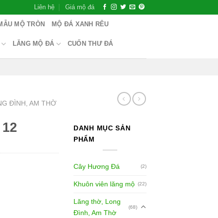
Liên hệ
Giá mộ đá
MẪU MỘ TRÒN
MỘ ĐÁ XANH RÊU
LĂNG MỘ ĐÁ
CUỐN THƯ ĐÁ
NG ĐÌNH, AM THỜ
 12
DANH MỤC SẢN
PHẨM
Cây Hương Đá
(2)
Khuôn viên lăng mộ
(22)
Lăng thờ, Long
(68)
Đình, Am Thờ