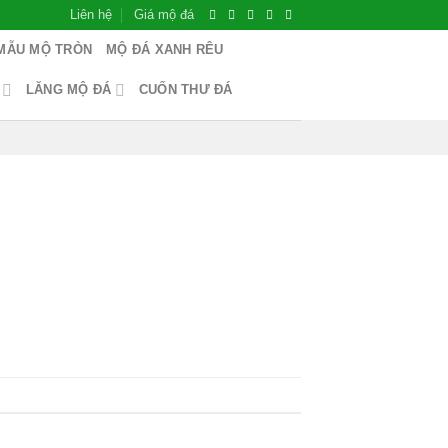
Liên hệ
Giá mộ đá
MẪU MỘ TRÒN
MỘ ĐÁ XANH RÊU
LĂNG MỘ ĐÁ
CUỐN THƯ ĐÁ