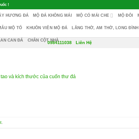
uốc !
ÂY HƯƠNG ĐÁ
MỘ ĐÁ KHÔNG MÁI
MỘ CÓ MÁI CHE
MỘ ĐÔI
MẪU MỘ TỔ
KHUÔN VIÊN MỘ ĐÁ
LĂNG THỜ, AM THỜ, LONG ĐÌNH
LAN CAN ĐÁ
CHÂN CỘT NHÀ
0984111038
-
Liên Hệ
tao và kích thước của cuốn thư đá
t
.