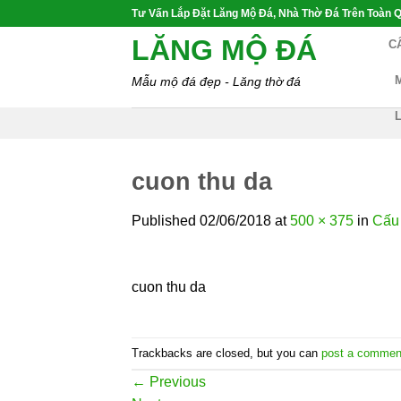
Skip
Tư Vấn Lắp Đặt Lăng Mộ Đá, Nhà Thờ Đá Trên Toàn Q
to
LĂNG MỘ ĐÁ
C
content
Mẫu mộ đá đẹp - Lăng thờ đá
cuon thu da
Published
02/06/2018
at
500 × 375
in
Cấu 
cuon thu da
Trackbacks are closed, but you can
post a commen
←
Previous