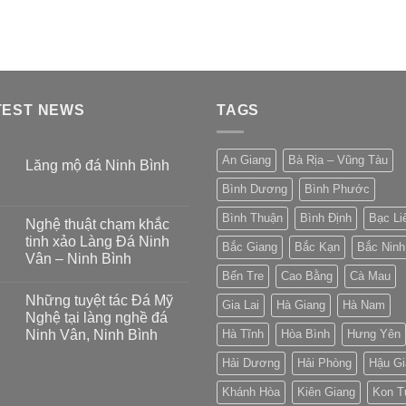
TEST NEWS
TAGS
An Giang
Bà Rịa – Vũng Tàu
Lăng mộ đá Ninh Bình
Bình Dương
Bình Phước
Bình Thuận
Bình Định
Bạc Li
Nghệ thuật chạm khắc
tinh xảo Làng Đá Ninh
Bắc Giang
Bắc Kạn
Bắc Ninh
Vân – Ninh Bình
Bến Tre
Cao Bằng
Cà Mau
Những tuyệt tác Đá Mỹ
Gia Lai
Hà Giang
Hà Nam
Nghệ tại làng nghề đá
Ninh Vân, Ninh Bình
Hà Tĩnh
Hòa Bình
Hưng Yên
Hải Dương
Hải Phòng
Hậu Gi
Khánh Hòa
Kiên Giang
Kon 