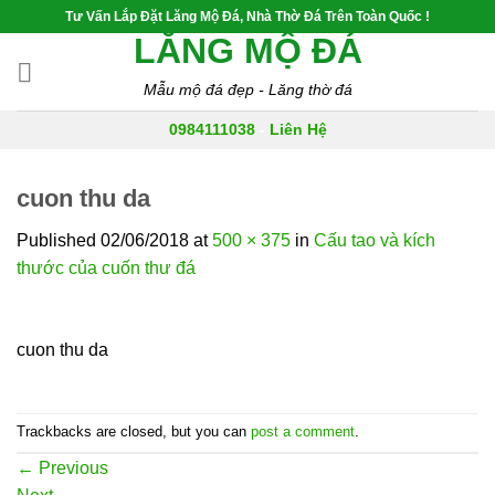
Skip
Tư Vấn Lắp Đặt Lăng Mộ Đá, Nhà Thờ Đá Trên Toàn Quốc !
to
LĂNG MỘ ĐÁ
content
Mẫu mộ đá đẹp - Lăng thờ đá
0984111038
-
Liên Hệ
cuon thu da
Published
02/06/2018
at
500 × 375
in
Cấu tao và kích
thước của cuốn thư đá
cuon thu da
Trackbacks are closed, but you can
post a comment
.
←
Previous