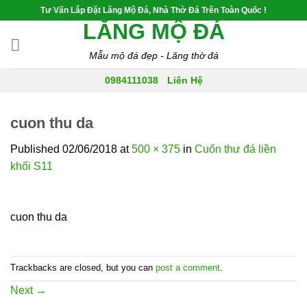
Skip
Tư Vấn Lắp Đặt Lăng Mộ Đá, Nhà Thờ Đá Trên Toàn Quốc !
to
LĂNG MỘ ĐÁ
content
Mẫu mộ đá đẹp - Lăng thờ đá
0984111038
-
Liên Hệ
cuon thu da
Published
02/06/2018
at
500 × 375
in
Cuốn thư đá liền
khối S11
cuon thu da
Trackbacks are closed, but you can
post a comment
.
Next
→