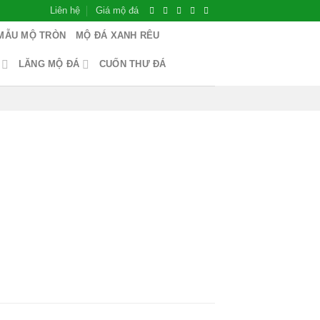
Liên hệ
Giá mộ đá
MẪU MỘ TRÒN
MỘ ĐÁ XANH RÊU
LĂNG MỘ ĐÁ
CUỐN THƯ ĐÁ