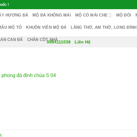
uốc !
ÂY HƯƠNG ĐÁ
MỘ ĐÁ KHÔNG MÁI
MỘ CÓ MÁI CHE
MỘ ĐÔI
MẪU MỘ TỔ
KHUÔN VIÊN MỘ ĐÁ
LĂNG THỜ, AM THỜ, LONG ĐÌNH
LAN CAN ĐÁ
CHÂN CỘT NHÀ
0984111038
-
Liên Hệ
 phong đá đình chùa S 04
t
.