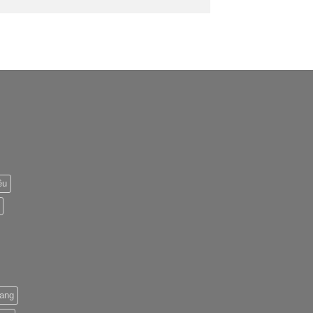
êu
ang