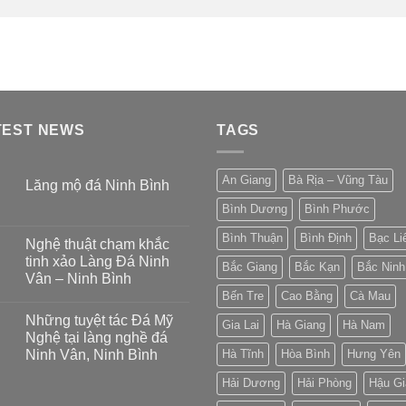
TEST NEWS
TAGS
An Giang
Bà Rịa – Vũng Tàu
Lăng mộ đá Ninh Bình
Bình Dương
Bình Phước
Bình Thuận
Bình Định
Bạc Li
Nghệ thuật chạm khắc
tinh xảo Làng Đá Ninh
Bắc Giang
Bắc Kạn
Bắc Ninh
Vân – Ninh Bình
Bến Tre
Cao Bằng
Cà Mau
Những tuyệt tác Đá Mỹ
Gia Lai
Hà Giang
Hà Nam
Nghệ tại làng nghề đá
Ninh Vân, Ninh Bình
Hà Tĩnh
Hòa Bình
Hưng Yên
Hải Dương
Hải Phòng
Hậu Gi