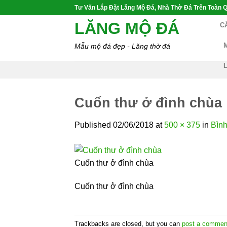
Skip
Tư Vấn Lắp Đặt Lăng Mộ Đá, Nhà Thờ Đá Trên Toàn Q
to
LĂNG MỘ ĐÁ
C
content
Mẫu mộ đá đẹp - Lăng thờ đá
Cuốn thư ở đình chùa
Published
02/06/2018
at
500 × 375
in
Bình
Cuốn thư ở đình chùa
Cuốn thư ở đình chùa
Trackbacks are closed, but you can
post a commen