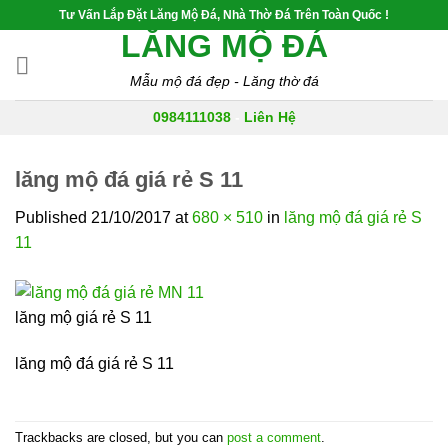
Skip
Tư Vấn Lắp Đặt Lăng Mộ Đá, Nhà Thờ Đá Trên Toàn Quốc !
to
LĂNG MỘ ĐÁ
content
Mẫu mộ đá đẹp - Lăng thờ đá
0984111038
-
Liên Hệ
lăng mộ đá giá rẻ S 11
Published
21/10/2017
at
680 × 510
in
lăng mộ đá giá rẻ S
11
lăng mộ giá rẻ S 11
lăng mộ đá giá rẻ S 11
Trackbacks are closed, but you can
post a comment
.