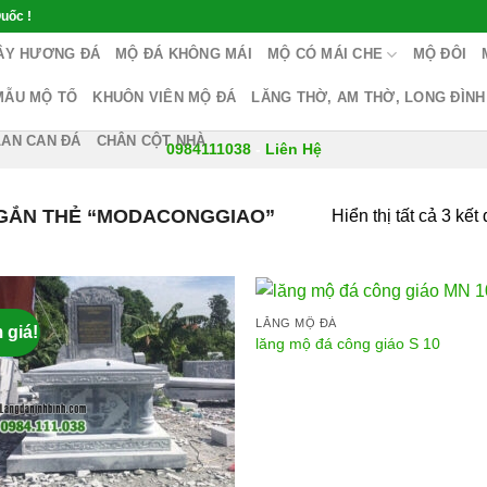
uốc !
ÂY HƯƠNG ĐÁ
MỘ ĐÁ KHÔNG MÁI
MỘ CÓ MÁI CHE
MỘ ĐÔI
MẪU MỘ TỔ
KHUÔN VIÊN MỘ ĐÁ
LĂNG THỜ, AM THỜ, LONG ĐÌNH
LAN CAN ĐÁ
CHÂN CỘT NHÀ
0984111038
-
Liên Hệ
GẮN THẺ “MODACONGGIAO”
Hiển thị tất cả 3 kết
LĂNG MỘ ĐÁ
 giá!
lăng mộ đá công giáo S 10