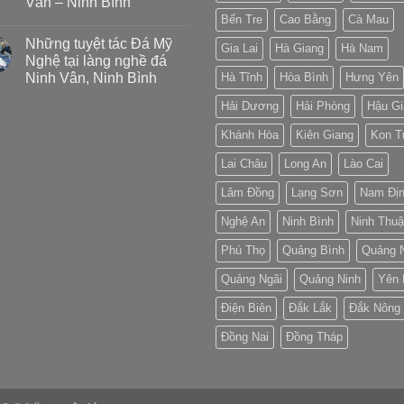
Vân – Ninh Bình
Bến Tre
Cao Bằng
Cà Mau
Những tuyệt tác Đá Mỹ
Gia Lai
Hà Giang
Hà Nam
Nghệ tại làng nghề đá
Ninh Vân, Ninh Bình
Hà Tĩnh
Hòa Bình
Hưng Yên
Hải Dương
Hải Phòng
Hậu Gi
Khánh Hòa
Kiên Giang
Kon 
Lai Châu
Long An
Lào Cai
Lâm Đồng
Lạng Sơn
Nam Đị
Nghệ An
Ninh Bình
Ninh Thu
Phú Thọ
Quảng Bình
Quảng 
Quảng Ngãi
Quảng Ninh
Yên 
Điện Biên
Đắk Lắk
Đắk Nông
Đồng Nai
Đồng Tháp