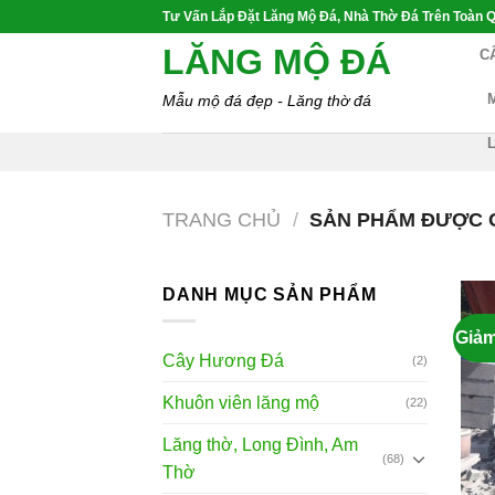
Skip
Tư Vấn Lắp Đặt Lăng Mộ Đá, Nhà Thờ Đá Trên Toàn Q
to
LĂNG MỘ ĐÁ
C
content
Mẫu mộ đá đẹp - Lăng thờ đá
TRANG CHỦ
/
SẢN PHẨM ĐƯỢC 
DANH MỤC SẢN PHẨM
Giảm
Cây Hương Đá
(2)
Khuôn viên lăng mộ
(22)
Lăng thờ, Long Đình, Am
(68)
Thờ