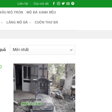
Liên hệ
Giá mộ đá
MẪU MỘ TRÒN
MỘ ĐÁ XANH RÊU
LĂNG MỘ ĐÁ
CUỐN THƯ ĐÁ
 quả