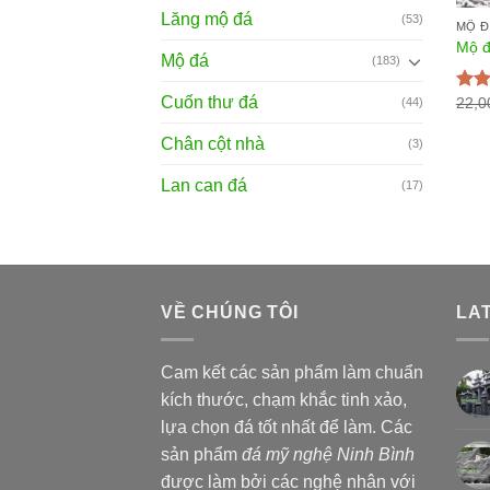
Lăng mộ đá
(53)
MỘ Đ
Mộ đ
Mộ đá
(183)
Cuốn thư đá
22,0
Đượ
(44)
hạn
sao
Chân cột nhà
(3)
Lan can đá
(17)
VỀ CHÚNG TÔI
LA
Cam kết các sản phẩm làm chuẩn
kích thước, chạm khắc tinh xảo,
lựa chọn đá tốt nhất để làm. Các
sản phẩm
đá mỹ nghệ Ninh Bình
được làm bởi các nghệ nhân với