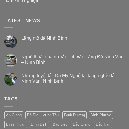
năm kinh nghiệm !
LATEST NEWS
Lăng mộ đá Ninh Bình
Nghệ thuật chạm khắc tinh xảo Làng Đá Ninh Vân
– Ninh Bình
Những tuyệt tác Đá Mỹ Nghệ tại làng nghề đá
Ninh Vân, Ninh Bình
TAGS
An Giang
Bà Rịa – Vũng Tàu
Bình Dương
Bình Phước
Bình Thuận
Bình Định
Bạc Liêu
Bắc Giang
Bắc Kạn