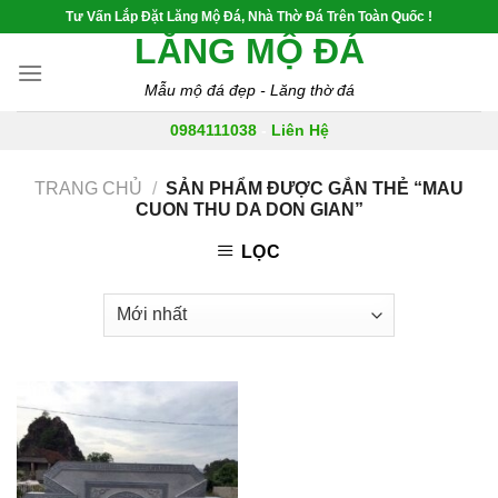
Skip
Tư Vấn Lắp Đặt Lăng Mộ Đá, Nhà Thờ Đá Trên Toàn Quốc !
to
LĂNG MỘ ĐÁ
content
Mẫu mộ đá đẹp - Lăng thờ đá
0984111038
-
Liên Hệ
TRANG CHỦ
/
SẢN PHẨM ĐƯỢC GẮN THẺ “MAU
CUON THU DA DON GIAN”
LỌC