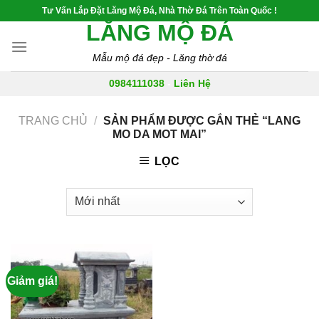
Skip
Tư Vấn Lắp Đặt Lăng Mộ Đá, Nhà Thờ Đá Trên Toàn Quốc !
to
LĂNG MỘ ĐÁ
content
Mẫu mộ đá đẹp - Lăng thờ đá
0984111038
-
Liên Hệ
TRANG CHỦ
/
SẢN PHẨM ĐƯỢC GẮN THẺ “LANG
MO DA MOT MAI”
LỌC
Giảm giá!