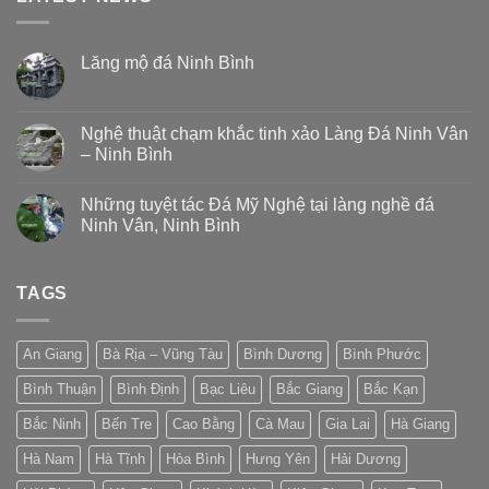
Lăng mộ đá Ninh Bình
Nghệ thuật chạm khắc tinh xảo Làng Đá Ninh Vân
– Ninh Bình
Những tuyệt tác Đá Mỹ Nghệ tại làng nghề đá
Ninh Vân, Ninh Bình
TAGS
An Giang
Bà Rịa – Vũng Tàu
Bình Dương
Bình Phước
Bình Thuận
Bình Định
Bạc Liêu
Bắc Giang
Bắc Kạn
Bắc Ninh
Bến Tre
Cao Bằng
Cà Mau
Gia Lai
Hà Giang
Hà Nam
Hà Tĩnh
Hòa Bình
Hưng Yên
Hải Dương